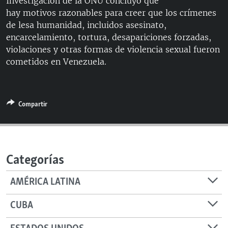
Investigación de la ONU concluyó que
RADIO MARTÍ
hay motivos razonables para creer que los crímenes
de lesa humanidad, incluidos asesinato,
ESPECIALES
encarcelamiento, tortura, desapariciones forzadas,
MULTIMEDIA
ESPECIALES
violaciones y otras formas de violencia sexual fueron
cometidos en Venezuela.
EDITORIALES
LA REALIDAD DE LA VIVIENDA EN CUBA
SER VIEJO EN CUBA
SÍGUENOS
KENTU-CUBANO
Compartir
LOS SANTOS DE HIALEAH
DESINFORMACIÓN RUSA EN AMÉRICA LATINA
LA INVASIÓN DE RUSIA A UCRANIA
Categorías
AMÉRICA LATINA
CUBA