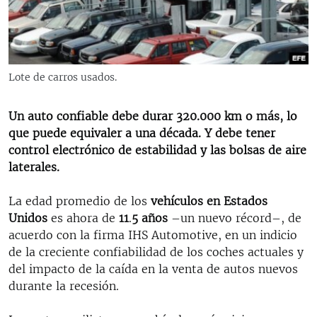
RADIO MARTÍ
ESPECIALES
MULTIMEDIA
ESPECIALES
Lote de carros usados.
EDITORIALES
LA REALIDAD DE LA VIVIENDA EN CUBA
SER VIEJO EN CUBA
Un auto confiable debe durar 320.000 km o más, lo
SÍGUENOS
que puede equivaler a una década. Y debe tener
KENTU-CUBANO
control electrónico de estabilidad y las bolsas de aire
LOS SANTOS DE HIALEAH
laterales.
DESINFORMACIÓN RUSA EN AMÉRICA LATINA
La edad promedio de los
vehículos en Estados
LA INVASIÓN DE RUSIA A UCRANIA
Unidos
es ahora de
11
.
5 años
–un nuevo récord–, de
acuerdo con la firma IHS Automotive, en un indicio
de la creciente confiabilidad de los coches actuales y
del impacto de la caída en la venta de autos nuevos
durante la recesión.