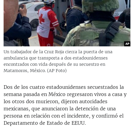
RADIO MARTÍ
ESPECIALES
MULTIMEDIA
ESPECIALES
EDITORIALES
LA REALIDAD DE LA VIVIENDA EN CUBA
SER VIEJO EN CUBA
Un trabajador de la Cruz Roja cierra la puerta de una
SÍGUENOS
ambulancia que transporta a dos estadounidenses
KENTU-CUBANO
encontrados con vida después de su secuestro en
LOS SANTOS DE HIALEAH
Matamoros, México. (AP Foto)
DESINFORMACIÓN RUSA EN AMÉRICA LATINA
Dos de los cuatro estadounidenses secuestrados la
LA INVASIÓN DE RUSIA A UCRANIA
semana pasada en México regresaron vivos a casa y
los otros dos murieron, dijeron autoridades
mexicanas, que anunciaron la detención de una
persona en relación con el incidente, y confirmó el
Departamento de Estado de EEUU.