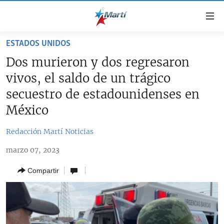
Enlaces
de
accesibilidad
ESTADOS UNIDOS
TITULARES
Ir
Dos murieron y dos regresaron
al
CUBA
vivos, el saldo de un trágico
contenido
ESTADOS UNIDOS
principal
CUBA
secuestro de estadounidenses en
Ir
AMÉRICA LATINA
México
DERECHOS HUMANOS
ESTADOS UNIDOS
a
INMIGRACIÓN
la
#11JCUBA, 5 AÑOS DESPUÉS
AMÉRICA 250
Redacción Martí Noticias
navegación
MUNDO
INFORME DEL DEPARTAMENTO DE ESTADO DE EEUU
principal
marzo 07, 2023
SOBRE CUBA
DEPORTES
Ir
Compartir
a
ARTE Y ENTRETENIMIENTO
la
OPINIÓN GRÁFICA
búsqueda
AUDIOVISUALES MARTÍ