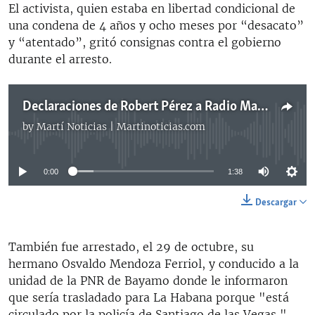
El activista, quien estaba en libertad condicional de
una condena de 4 años y ocho meses por “desacato”
y “atentado”, gritó consignas contra el gobierno
durante el arresto.
Declaraciones de Robert Pérez a Radio Martí
by
Martí Noticias | Martinoticias.com
No media source currently available
0:00
1:38
Descargar
También fue arrestado, el 29 de octubre, su
hermano Osvaldo Mendoza Ferriol, y conducido a la
unidad de la PNR de Bayamo donde le informaron
que sería trasladado para La Habana porque "está
circulado por la policía de Santiago de las Vegas ",