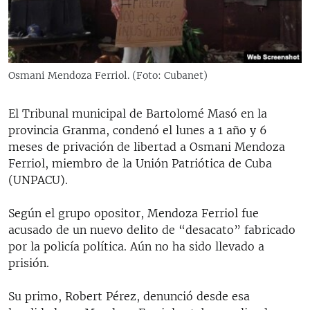
RADIO MARTÍ
ESPECIALES
MULTIMEDIA
ESPECIALES
Osmani Mendoza Ferriol. (Foto: Cubanet)
EDITORIALES
LA REALIDAD DE LA VIVIENDA EN CUBA
SER VIEJO EN CUBA
El Tribunal municipal de Bartolomé Masó en la
SÍGUENOS
provincia Granma, condenó el lunes a 1 año y 6
KENTU-CUBANO
meses de privación de libertad a Osmani Mendoza
LOS SANTOS DE HIALEAH
Ferriol, miembro de la Unión Patriótica de Cuba
(UNPACU).
DESINFORMACIÓN RUSA EN AMÉRICA LATINA
LA INVASIÓN DE RUSIA A UCRANIA
Según el grupo opositor, Mendoza Ferriol fue
acusado de un nuevo delito de “desacato” fabricado
por la policía política. Aún no ha sido llevado a
prisión.
Su primo, Robert Pérez, denunció desde esa