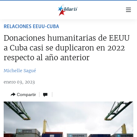
Enlaces
de
accesibilidad
RELACIONES EEUU-CUBA
TITULARES
Ir
Donaciones humanitarias de EEUU
al
CUBA
a Cuba casi se duplicaron en 2022
contenido
ESTADOS UNIDOS
principal
CUBA
respecto al año anterior
Ir
AMÉRICA LATINA
DERECHOS HUMANOS
ESTADOS UNIDOS
a
Michelle Sagué
INMIGRACIÓN
la
#11JCUBA, 5 AÑOS DESPUÉS
AMÉRICA 250
enero 03, 2023
navegación
MUNDO
INFORME DEL DEPARTAMENTO DE ESTADO DE EEUU
principal
SOBRE CUBA
Compartir
DEPORTES
Ir
a
ARTE Y ENTRETENIMIENTO
la
OPINIÓN GRÁFICA
búsqueda
AUDIOVISUALES MARTÍ