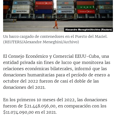
RADIO MARTÍ
ESPECIALES
MULTIMEDIA
ESPECIALES
EDITORIALES
LA REALIDAD DE LA VIVIENDA EN CUBA
Un barco cargado de contenedores en el Puerto del Mariel.
(REUTERS/Alexandre Meneghini/Archivo)
SER VIEJO EN CUBA
SÍGUENOS
KENTU-CUBANO
El Consejo Económico y Comercial EEUU-Cuba, una
LOS SANTOS DE HIALEAH
entidad privada sin fines de lucro que monitorea las
relaciones económicas bilaterales, informó que las
DESINFORMACIÓN RUSA EN AMÉRICA LATINA
donaciones humanitarias para el período de enero a
LA INVASIÓN DE RUSIA A UCRANIA
octubre del 2022 fueron de casi el doble de las
donaciones del 2021.
En los primeros 10 meses del 2022, las donaciones
fueron de $21.448.056,00, en comparación con los
$11.074.090,00 en el 2021.