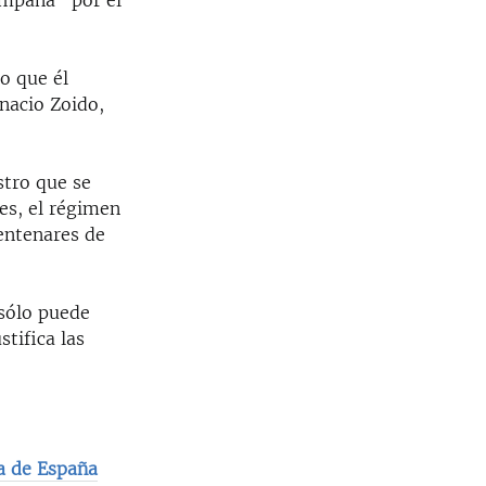
ampaña” por el
o que él
gnacio Zoido,
stro que se
ces, el régimen
centenares de
 sólo puede
stifica las
ta de España