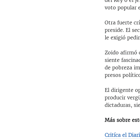
del Rey o el 
RADIO MARTÍ
voto popular 
ESPECIALES
Otra fuerte cr
MULTIMEDIA
ESPECIALES
preside. El se
EDITORIALES
LA REALIDAD DE LA VIVIENDA EN
le exigió pedi
CUBA
Zoido afirmó 
SER VIEJO EN CUBA
siente fascina
KENTU-CUBANO
de pobreza imp
presos político
LOS SANTOS DE HIALEAH
DESINFORMACIÓN RUSA EN
El dirigente 
AMÉRICA LATINA
producir vergü
LA INVASIÓN DE RUSIA A UCRANIA
dictaduras, s
Más sobre est
Critíca el Dia