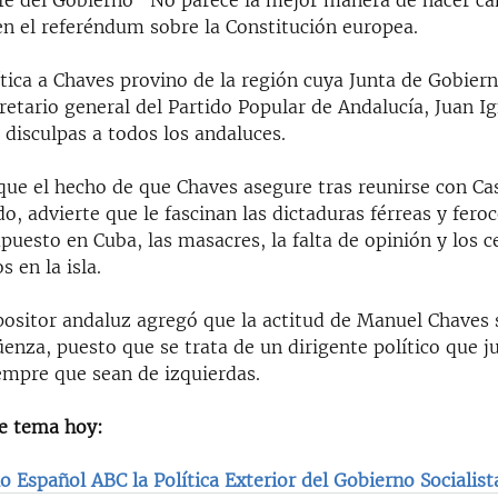
jefe del Gobierno “No parece la mejor manera de hacer c
en el referéndum sobre la Constitución europea.
ítica a Chaves provino de la región cuya Junta de Gobiern
cretario general del Partido Popular de Andalucía, Juan I
r disculpas a todos los andaluces.
que el hecho de que Chaves asegure tras reunirse con Ca
do, advierte que le fascinan las dictaduras férreas y fero
uesto en Cuba, las masacres, la falta de opinión y los 
s en la isla.
opositor andaluz agregó que la actitud de Manuel Chaves
enza, puesto que se trata de un dirigente político que ju
iempre que sean de izquierdas.
e tema hoy:
rio Español ABC la Política Exterior del Gobierno Socialis