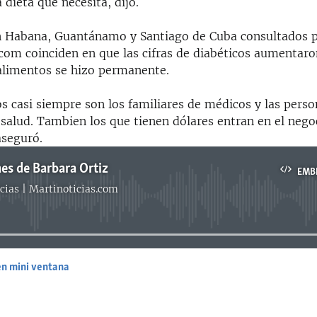
a dieta que necesita, dijo.
 Habana, Guantánamo y Santiago de Cuba consultados 
.com coinciden en que las cifras de diabéticos aumentaro
alimentos se hizo permanente.
s casi siempre son los familiares de médicos y las pers
 salud. Tambien los que tienen dólares entran en el nego
aseguró.
es de Barbara Ortiz
EMB
cias | Martinoticias.com
No media source currently available
en mini ventana
EMBED