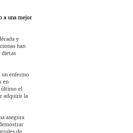
o a una mejor
década y
ersonas han
 dietas
si un enfermo
s en
 último el
 adquirir la
na asegura
 demostrar
ntroles de