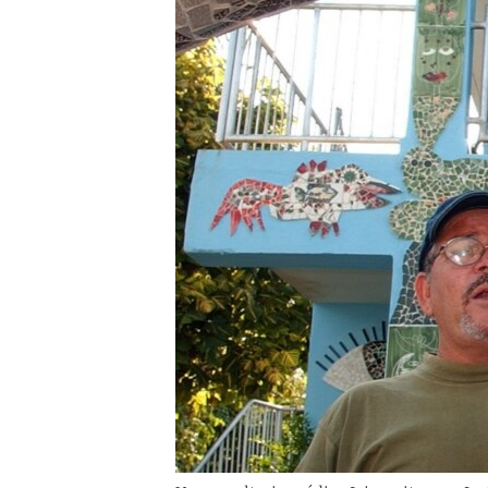
RADIO MARTÍ
ESPECIALES
MULTIMEDIA
ESPECIALES
EDITORIALES
LA REALIDAD DE LA VIVIENDA EN
CUBA
SER VIEJO EN CUBA
KENTU-CUBANO
LOS SANTOS DE HIALEAH
DESINFORMACIÓN RUSA EN
AMÉRICA LATINA
LA INVASIÓN DE RUSIA A UCRANIA