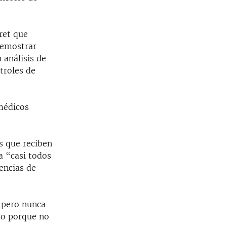
ret que
demostrar
 análisis de
troles de
 médicos
as que reciben
a “casi todos
encias de
 pero nunca
do porque no