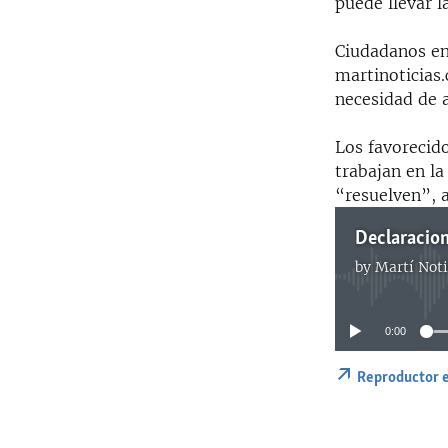
puede llevar l
Ciudadanos en
martinoticias
necesidad de 
Los favorecido
trabajan en la
“resuelven”, 
Declaracion
by
Martí Noti
0:00
Reproductor 