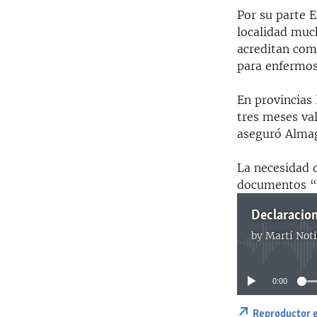
Por su parte 
localidad muc
acreditan com
para enfermos
En provincias 
tres meses val
aseguró Alma
La necesidad d
documentos “f
Declaracion
by
Martí Noti
0:00
Reproductor 