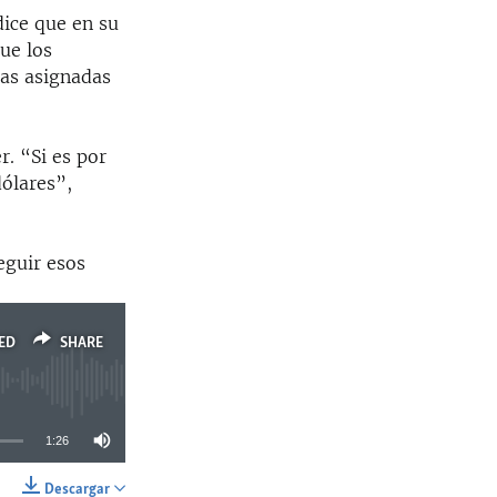
ice que en su
ue los
as asignadas
r. “Si es por
dólares”,
eguir esos
ED
SHARE
1:26
Descargar