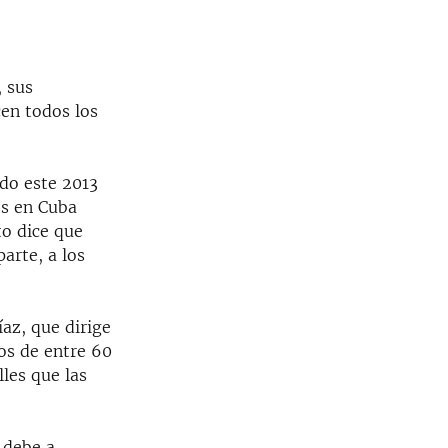
SHARE
, sus
cen todos los
ido este 2013
es en Cuba
to dice que
arte, a los
íaz, que dirige
os de entre 60
les que las
 debe a