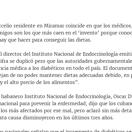
EMBED
rcelio residente en Miramar coincide en que los médicos
amigos son los que más caen en el ‘invento’ porque cono
ay que hacer para conseguir las dietas.
 director del Instituto Nacional de Endocrinología emit
 cifra se duplicó pero que las autoridades gubernamental
ncia médica a los diabéticos en todo el país. El documen
jan de no poder mantener dietas adecuadas debido, en p
 y el alto precio de los alimentos”.
l habanero Instituto Nacional de Endocrinología, Oscar D
acional para prevenir la enfermedad, dijo que los cuban
los más afectados por ese mal, pero aclaró sin más detal
sta causa disminuyeron en los últimos tres años.
as nacionales señalan que el incremento de diabéticos se