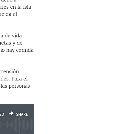
es en la isla
ue da el
ma de vida
ietas y de
no hay comida
rtensión
des. Para el
 las personas
ED
SHARE