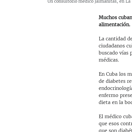
Un consultorio médico Jaimanitas, en La
Muchos cubano
alimentación.
La cantidad d
ciudadanos cu
buscado vías 
médicas.
En Cuba los mé
de diabetes re
endocrinología
enfermo prese
dieta en la bo
El médico cub
que esos cont
que son diabét