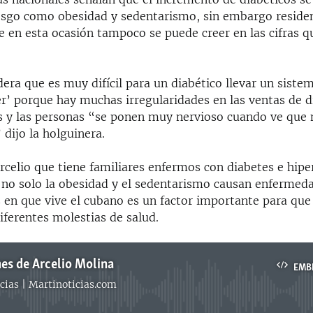
iesgo como obesidad y sedentarismo, sin embargo resident
 en esta ocasión tampoco se puede creer en las cifras q
era que es muy difícil para un diabético llevar un siste
r’ porque hay muchas irregularidades en las ventas de d
y las personas “se ponen muy nervioso cuando ve que 
 dijo la holguinera.
rcelio que tiene familiares enfermos con diabetes e hipe
 no solo la obesidad y el sedentarismo causan enfermeda
s en que vive el cubano es un factor importante para que
iferentes molestias de salud.
es de Arcelio Molina
EMB
cias | Martinoticias.com
No media source currently available