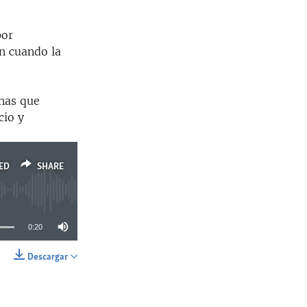
por
n cuando la
onas que
cio y
ED
SHARE
0:20
Descargar
SHARE