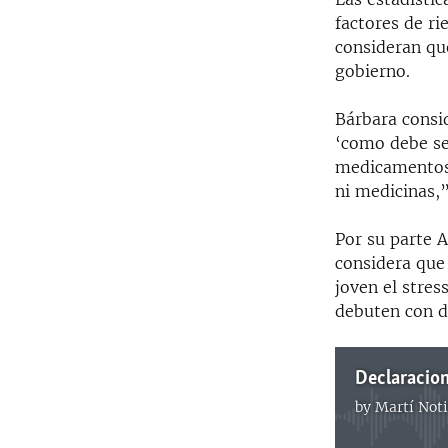
factores de r
consideran que
gobierno.
Bárbara consid
‘como debe se
medicamentos 
ni medicinas,”
Por su parte A
considera que
joven el stres
debuten con d
Declaracion
by
Martí Noti