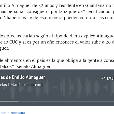
Emilio Almaguer de 42 años y residente en Guantánamo d
has personas consiguen “por la izquierda” certificados q
o ‘diabéticos” y de esa manera pueden comprar las cuot
.
los precios varían según el tipo de dieta explicó Almague
e 10 CUC y si es por un año entonces el valor sube a 20 
guer.
e alimentos en el país es la que obliga a la gente a cons
alsos”, señaló Almaguer.
es de Emilio Almaguer
EMB
cias | Martinoticias.com
No media source currently available
en mini ventana