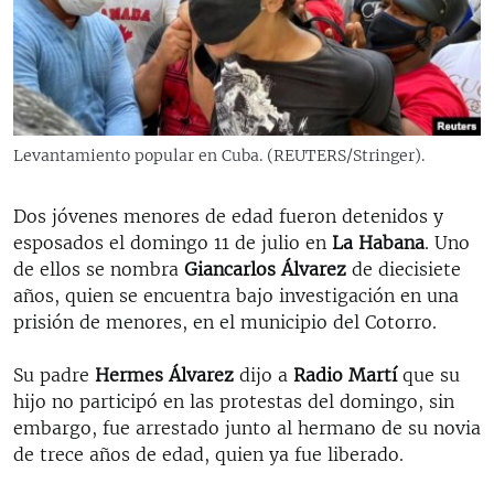
RADIO MARTÍ
ESPECIALES
MULTIMEDIA
ESPECIALES
EDITORIALES
LA REALIDAD DE LA VIVIENDA EN CUBA
Levantamiento popular en Cuba. (REUTERS/Stringer).
SER VIEJO EN CUBA
SÍGUENOS
Dos jóvenes menores de edad fueron detenidos y
KENTU-CUBANO
esposados el domingo 11 de julio en
La Habana
. Uno
LOS SANTOS DE HIALEAH
de ellos se nombra
Giancarlos Álvarez
de diecisiete
años, quien se encuentra bajo investigación en una
DESINFORMACIÓN RUSA EN AMÉRICA LATINA
prisión de menores, en el municipio del Cotorro.
LA INVASIÓN DE RUSIA A UCRANIA
Su padre
Hermes Álvarez
dijo a
Radio Martí
que su
hijo no participó en las protestas del domingo, sin
embargo, fue arrestado junto al hermano de su novia
de trece años de edad, quien ya fue liberado.