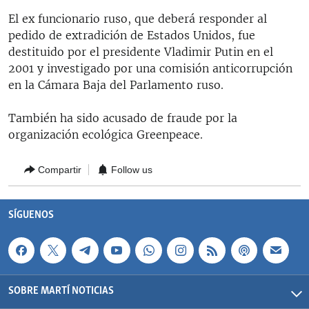
RADIO MARTÍ
El ex funcionario ruso, que deberá responder al
pedido de extradición de Estados Unidos, fue
ESPECIALES
destituido por el presidente Vladimir Putin en el
MULTIMEDIA
ESPECIALES
2001 y investigado por una comisión anticorrupción
en la Cámara Baja del Parlamento ruso.
EDITORIALES
LA REALIDAD DE LA VIVIENDA EN CUBA
SER VIEJO EN CUBA
También ha sido acusado de fraude por la
SÍGUENOS
organización ecológica Greenpeace.
KENTU-CUBANO
LOS SANTOS DE HIALEAH
Compartir
Follow us
DESINFORMACIÓN RUSA EN AMÉRICA LATINA
LA INVASIÓN DE RUSIA A UCRANIA
SÍGUENOS
SOBRE MARTÍ NOTICIAS