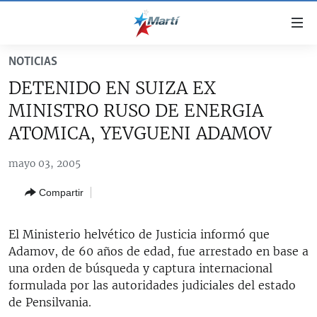
Enlaces
de
accesibilidad
NOTICIAS
TITULARES
Ir
DETENIDO EN SUIZA EX
al
CUBA
MINISTRO RUSO DE ENERGIA
contenido
ESTADOS UNIDOS
principal
CUBA
ATOMICA, YEVGUENI ADAMOV
Ir
AMÉRICA LATINA
DERECHOS HUMANOS
ESTADOS UNIDOS
a
mayo 03, 2005
INMIGRACIÓN
la
#11JCUBA, 5 AÑOS DESPUÉS
AMÉRICA 250
Compartir
navegación
MUNDO
INFORME DEL DEPARTAMENTO DE ESTADO DE EEUU
principal
SOBRE CUBA
DEPORTES
Ir
El Ministerio helvético de Justicia informó que
a
Adamov, de 60 años de edad, fue arrestado en base a
ARTE Y ENTRETENIMIENTO
la
una orden de búsqueda y captura internacional
OPINIÓN GRÁFICA
búsqueda
formulada por las autoridades judiciales del estado
de Pensilvania.
AUDIOVISUALES MARTÍ