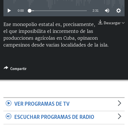
RADIO MARTÍ
0:00
2:31
ESPECIALES
Descargar
Ese monopolio estatal es, precisamente,
MULTIMEDIA
ESPECIALES
el que imposibilita el incremento de las
EDITORIALES
LA REALIDAD DE LA VIVIENDA EN CUBA
producciones agrícolas en Cuba, opinaron
campesinos desde varias localidades de la isla.
SER VIEJO EN CUBA
SÍGUENOS
KENTU-CUBANO
LOS SANTOS DE HIALEAH
Compartir
DESINFORMACIÓN RUSA EN AMÉRICA LATINA
LA INVASIÓN DE RUSIA A UCRANIA
VER PROGRAMAS DE TV
ESCUCHAR PROGRAMAS DE RADIO