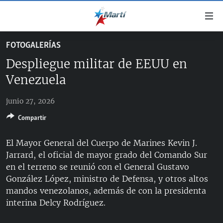
Enlaces
de
accesibilidad
FOTOGALERÍAS
TITULARES
Ir
Despliegue militar de EEUU en
al
CUBA
contenido
Venezuela
ESTADOS UNIDOS
principal
CUBA
Ir
junio 27, 2026
AMÉRICA LATINA
DERECHOS HUMANOS
ESTADOS UNIDOS
a
Compartir
INMIGRACIÓN
la
#11JCUBA, 5 AÑOS DESPUÉS
AMÉRICA 250
navegación
MUNDO
El Mayor General del Cuerpo de Marines Kevin J.
INFORME DEL DEPARTAMENTO DE ESTADO DE EEUU
principal
SOBRE CUBA
Jarrard, el oficial de mayor grado del Comando Sur
DEPORTES
Ir
en el terreno se reunió con el General Gustavo
a
ARTE Y ENTRETENIMIENTO
González López, ministro de Defensa, y otros altos
la
mandos venezolanos, además de con la presidenta
OPINIÓN GRÁFICA
búsqueda
interina Delcy Rodríguez.
AUDIOVISUALES MARTÍ