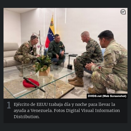
RADIO MARTÍ
ESPECIALES
MULTIMEDIA
ESPECIALES
EDITORIALES
LA REALIDAD DE LA VIVIENDA EN CUBA
SER VIEJO EN CUBA
SÍGUENOS
KENTU-CUBANO
LOS SANTOS DE HIALEAH
DESINFORMACIÓN RUSA EN AMÉRICA LATINA
LA INVASIÓN DE RUSIA A UCRANIA
1
Ejército de EEUU trabaja día y noche para llevar la
ayuda a Venezuela. Fotos Digital Visual Information
Distribution.