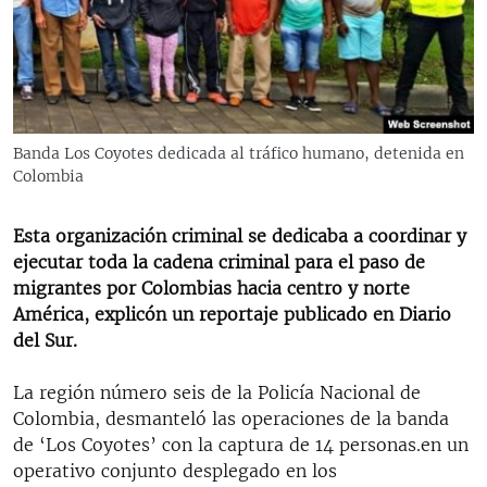
RADIO MARTÍ
ESPECIALES
MULTIMEDIA
ESPECIALES
EDITORIALES
LA REALIDAD DE LA VIVIENDA EN CUBA
Banda Los Coyotes dedicada al tráfico humano, detenida en
Colombia
SER VIEJO EN CUBA
SÍGUENOS
KENTU-CUBANO
Esta organización criminal se dedicaba a coordinar y
LOS SANTOS DE HIALEAH
ejecutar toda la cadena criminal para el paso de
migrantes por Colombias hacia centro y norte
DESINFORMACIÓN RUSA EN AMÉRICA LATINA
América, explicón un reportaje publicado en Diario
LA INVASIÓN DE RUSIA A UCRANIA
del Sur.
La región número seis de la Policía Nacional de
Colombia, desmanteló las operaciones de la banda
de ‘Los Coyotes’ con la captura de 14 personas.en un
operativo conjunto desplegado en los