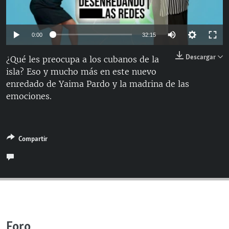
RADIO MARTÍ
ESPECIALES
Auto
0:00
32:15
MULTIMEDIA
ESPECIALES
144p
Descargar
¿Qué les preocupa a los cubanos de la
EDITORIALES
LA REALIDAD DE LA VIVIENDA EN CUBA
isla? Eso y mucho más en este nuevo
240p
SER VIEJO EN CUBA
enredado de Yaima Pardo y la madrina de las
360p
SÍGUENOS
Auto
144p
240p
360p
emociones.
KENTU-CUBANO
480p
480p
720p
LOS SANTOS DE HIALEAH
720p
DESINFORMACIÓN RUSA EN AMÉRICA LATINA
Compartir
LA INVASIÓN DE RUSIA A UCRANIA
Foro