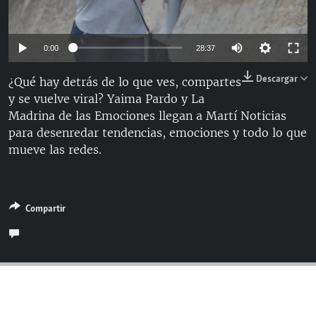
RADIO MARTÍ
ESPECIALES
Auto
0:00
28:37
MULTIMEDIA
ESPECIALES
144p
Descargar
¿Qué hay detrás de lo que ves, compartes
EDITORIALES
LA REALIDAD DE LA VIVIENDA EN CUBA
y se vuelve viral? Yaima Pardo y La
240p
SER VIEJO EN CUBA
Madrina de las Emociones llegan a Martí Noticias
360p
SÍGUENOS
Auto
144p
240p
360p
para desenredar tendencias, emociones y todo lo que
KENTU-CUBANO
mueve las redes.
480p
480p
720p
810p
LOS SANTOS DE HIALEAH
720p
DESINFORMACIÓN RUSA EN AMÉRICA LATINA
810p
Compartir
LA INVASIÓN DE RUSIA A UCRANIA