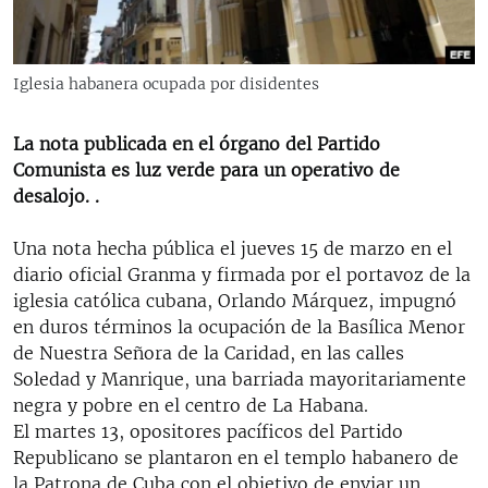
RADIO MARTÍ
ESPECIALES
Iglesia habanera ocupada por disidentes
MULTIMEDIA
ESPECIALES
EDITORIALES
LA REALIDAD DE LA VIVIENDA EN CUBA
La nota publicada en el órgano del Partido
Comunista es luz verde para un operativo de
SER VIEJO EN CUBA
desalojo. .
SÍGUENOS
KENTU-CUBANO
Una nota hecha pública el jueves 15 de marzo en el
LOS SANTOS DE HIALEAH
diario oficial Granma y firmada por el portavoz de la
DESINFORMACIÓN RUSA EN AMÉRICA LATINA
iglesia católica cubana, Orlando Márquez, impugnó
en duros términos la ocupación de la Basílica Menor
LA INVASIÓN DE RUSIA A UCRANIA
de Nuestra Señora de la Caridad, en las calles
Soledad y Manrique, una barriada mayoritariamente
negra y pobre en el centro de La Habana.
El martes 13, opositores pacíficos del Partido
Republicano se plantaron en el templo habanero de
la Patrona de Cuba con el objetivo de enviar un