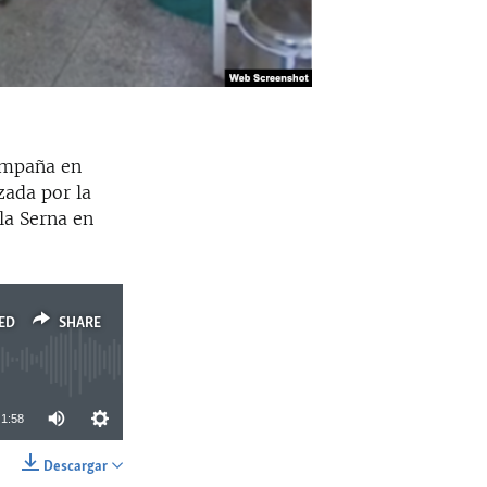
ampaña en
zada por la
la Serna en
ED
SHARE
1:58
Descargar
SHARE