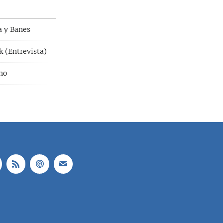
a y Banes
k (Entrevista)
rno