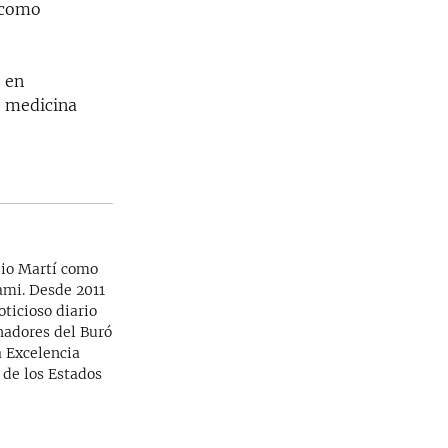
, como
 en
e medicina
dio Martí como
iami. Desde 2011
ticioso diario
rnadores del Buró
a Excelencia
 de los Estados