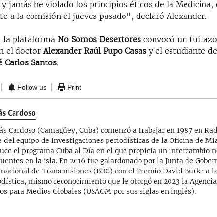
, y jamás he violado los principios éticos de la Medicina
e a la comisión el jueves pasado", declaró Alexander.
 la plataforma
No Somos Desertores
convocó un tuitazo
on el doctor
Alexander Raúl Pupo Casas
y el estudiante d
é Carlos Santos
.
Follow us
Print
ás Cardoso
s Cardoso (Camagüey, Cuba) comenzó a trabajar en 1987 en Ra
e del equipo de investigaciones periodísticas de la Oficina de M
uce el programa Cuba al Día en el que propicia un intercambio no
fuentes en la isla. En 2016 fue galardonado por la Junta de Gobe
rnacional de Transmisiones (BBG) con el Premio David Burke a l
odística, mismo reconocimiento que le otorgó en 2023 la Agencia
os para Medios Globales (USAGM por sus siglas en inglés).