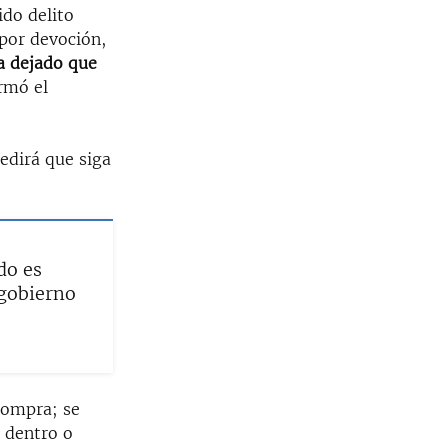
do delito
 por devoción,
a dejado que
rmó el
edirá que siga
do es
 gobierno
compra; se
, dentro o