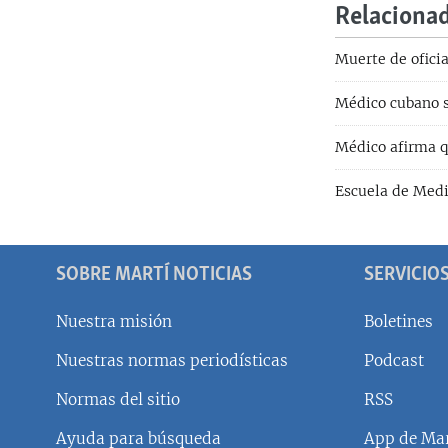
Relaciona
Muerte de ofici
Médico cubano se
Médico afirma qu
Escuela de Medi
SOBRE MARTÍ NOTICIAS
SERVICIO
Nuestra misión
Boletines
Nuestras normas periodísticas
Podcast
SÍGUENOS
Normas del sitio
RSS
Ayuda para búsqueda
App de Mar