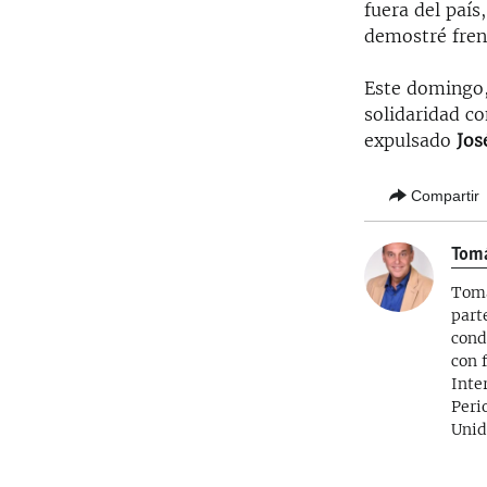
fuera del país
demostré frent
Este domingo,
solidaridad c
expulsado
Jos
Compartir
Tom
Tomá
part
cond
con 
Inte
Peri
Unid