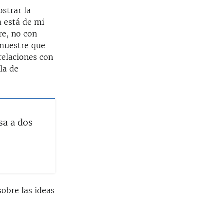
strar la
a está de mi
re, no con
emuestre que
relaciones con
la de
sa a dos
obre las ideas