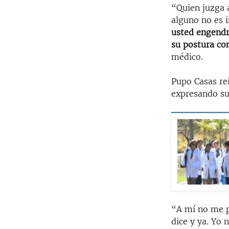
“Quien juzga 
alguno no es i
usted engendr
su postura co
médico.
Pupo Casas re
expresando sus
“A mí no me p
dice y ya. Yo 