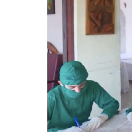
RADIO MARTÍ
ESPECIALES
MULTIMEDIA
ESPECIALES
EDITORIALES
LA REALIDAD DE LA VIVIENDA EN
CUBA
SER VIEJO EN CUBA
KENTU-CUBANO
LOS SANTOS DE HIALEAH
DESINFORMACIÓN RUSA EN
AMÉRICA LATINA
LA INVASIÓN DE RUSIA A UCRANIA