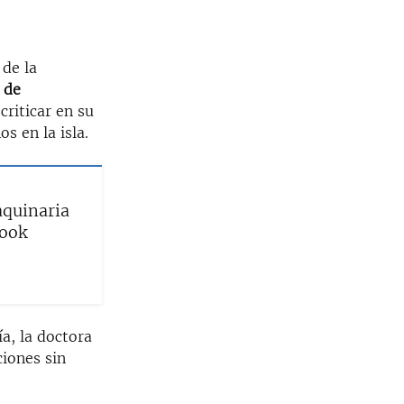
 de la
 de
riticar en su
s en la isla.
aquinaria
book
a, la doctora
ciones sin