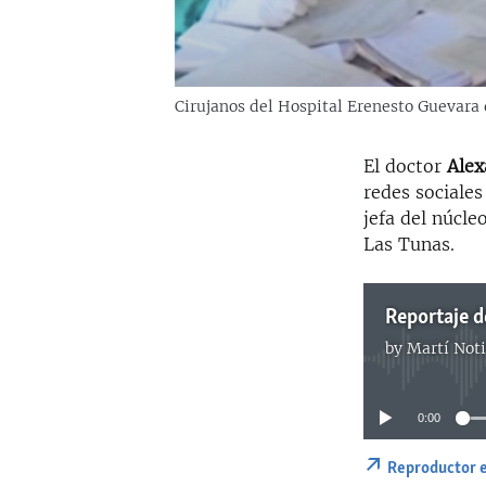
Cirujanos del Hospital Erenesto Guevara 
El doctor
Alex
redes sociales
jefa del núcle
Las Tunas.
Reportaje 
by
Martí Noti
0:00
Reproductor 