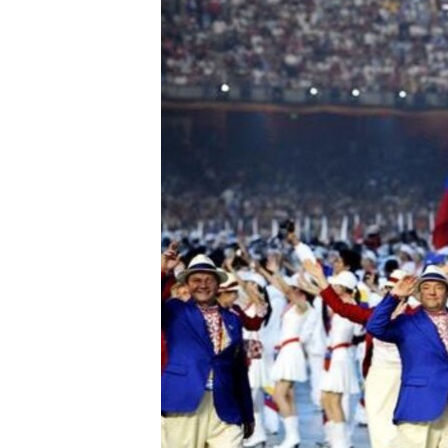
RADIO MARTÍ
ESPECIALES
MULTIMEDIA
ESPECIALES
EDITORIALES
LA REALIDAD DE LA VIVIENDA EN
CUBA
SER VIEJO EN CUBA
KENTU-CUBANO
LOS SANTOS DE HIALEAH
DESINFORMACIÓN RUSA EN
AMÉRICA LATINA
LA INVASIÓN DE RUSIA A UCRANIA