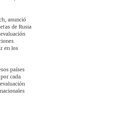
ch, anunció
letas de Rusia
 evaluación
ciones
r en los
esos países
 por cada
 evaluación
rnacionales