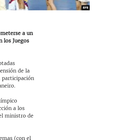
someterse a un
n los Juegos
ptadas
ensión de la
 participación
aneiro.
límpico
ción a los
el ministro de
lemas (con el