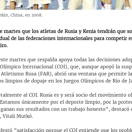
ekín, China, en 2008.
te martes que los atletas de Rusia y Kenia tendrán que 
dual de las federaciones internacionales para competir e
iro.
este martes que respalda apoya todas las decisiones ado
 Olímpico Internacional (COI), que, aunque apoyó la susp
 Atletismo Rusa (FAR), abrió una ventana que permite la
os limpios de dopaje en los Juegos Olímpicos de Río de J
almente al COI. Rusia es y será socio del movimiento o
 Estamos únicamente por el deporte limpio, por la protec
 ganan sus resultados con un trabajo honesto", destacó 
 Vitali Mutkó.
estó "satisfacción porque el COI entiende que los prob