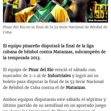
RADIO MARTÍ
ESPECIALES
MULTIMEDIA
ESPECIALES
Pinar del Río en la final de la 53 Serie Nacional de Béisbol de
EDITORIALES
LA REALIDAD DE LA VIVIENDA EN CUBA
Cuba.
SER VIEJO EN CUBA
SÍGUENOS
El equipo pinareño disputará la final de la liga
KENTU-CUBANO
cubana de béisbol contra Matanzas, subcampeón de
la temporada 2013.
LOS SANTOS DE HIALEAH
DESINFORMACIÓN RUSA EN AMÉRICA LATINA
El equipo de
Pinar del Río
venció el sábado con
marcador de 2-1 al de
Industriales
y logró así su
LA INVASIÓN DE RUSIA A UCRANIA
boleto para disputar la final de la 53 Serie Nacional
de Béisbol de Cuba contra el de
Matanzas
.
Ambos equipos disputaron este sábado el séptimo y
último partido de su semifinal en un apretado juego