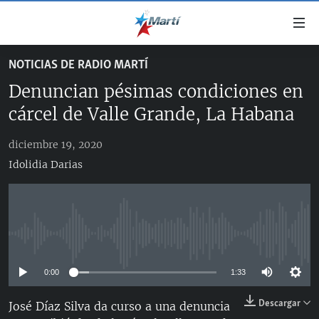
Enlaces
de
accesibilidad
NOTICIAS DE RADIO MARTÍ
TITULARES
Ir
Denuncian pésimas condiciones en
al
CUBA
contenido
cárcel de Valle Grande, La Habana
ESTADOS UNIDOS
principal
CUBA
Ir
diciembre 19, 2020
AMÉRICA LATINA
DERECHOS HUMANOS
ESTADOS UNIDOS
a
Idolidia Darias
INMIGRACIÓN
la
#11JCUBA, 5 AÑOS DESPUÉS
AMÉRICA 250
navegación
MUNDO
INFORME DEL DEPARTAMENTO DE ESTADO DE EEUU
principal
SOBRE CUBA
DEPORTES
Ir
No media source currently available
a
ARTE Y ENTRETENIMIENTO
la
0:00
1:33
OPINIÓN GRÁFICA
búsqueda
Descargar
AUDIOVISUALES MARTÍ
José Díaz Silva da curso a una denuncia