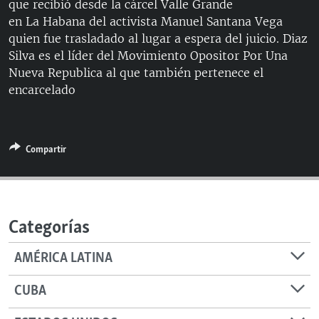
que recibió desde la cárcel Valle Grande
RADIO MARTÍ
en La Habana del activista Manuel Santana Vega
ESPECIALES
quien fue trasladado al lugar a espera del juicio. Diaz
Silva es el líder del Movimiento Opositor Por Una
MULTIMEDIA
ESPECIALES
Nueva Republica al que también pertenece el
EDITORIALES
encarcelado
LA REALIDAD DE LA VIVIENDA EN CUBA
SER VIEJO EN CUBA
SÍGUENOS
KENTU-CUBANO
Compartir
LOS SANTOS DE HIALEAH
DESINFORMACIÓN RUSA EN AMÉRICA LATINA
LA INVASIÓN DE RUSIA A UCRANIA
Categorías
AMÉRICA LATINA
CUBA