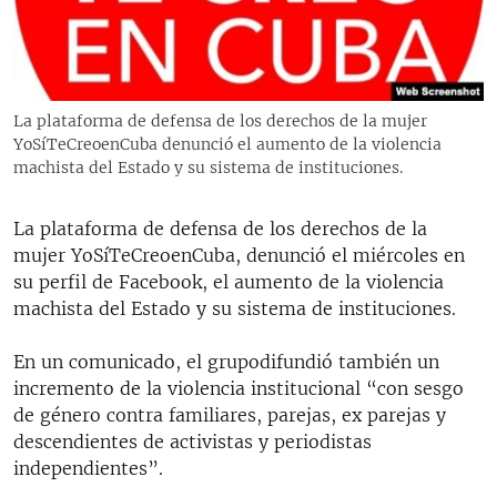
RADIO MARTÍ
ESPECIALES
MULTIMEDIA
ESPECIALES
La plataforma de defensa de los derechos de la mujer
EDITORIALES
LA REALIDAD DE LA VIVIENDA EN CUBA
YoSíTeCreoenCuba denunció el aumento de la violencia
machista del Estado y su sistema de instituciones.
SER VIEJO EN CUBA
SÍGUENOS
KENTU-CUBANO
La plataforma de defensa de los derechos de la
mujer YoSíTeCreoenCuba, denunció el miércoles en
LOS SANTOS DE HIALEAH
su perfil de Facebook, el aumento de la violencia
DESINFORMACIÓN RUSA EN AMÉRICA LATINA
machista del Estado y su sistema de instituciones.
LA INVASIÓN DE RUSIA A UCRANIA
En un comunicado, el grupodifundió también un
incremento de la violencia institucional “con sesgo
de género contra familiares, parejas, ex parejas y
descendientes de activistas y periodistas
independientes”.