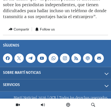
RADIO MARTÍ
sobre los periodistas independientes, que tienen
dificultades para hallar incluso un teléfono de donde
ESPECIALES
transmitir a sus reportajes hacia el extranjero”.
MULTIMEDIA
ESPECIALES
Compartir
Follow us
EDITORIALES
LA REALIDAD DE LA VIVIENDA EN CUBA
SER VIEJO EN CUBA
SÍGUENOS
SÍGUENOS
KENTU-CUBANO
LOS SANTOS DE HIALEAH
DESINFORMACIÓN RUSA EN AMÉRICA LATINA
SOBRE MARTÍ NOTICIAS
LA INVASIÓN DE RUSIA A UCRANIA
SERVICIOS
Martí Noticias| 2026 | OCB | Todos los derechos reservados.