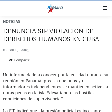
Enlaces
de
accesibilidad
NOTICIAS
TITULARES
Ir
DENUNCIA SIP VIOLACION DE
al
CUBA
DERECHOS HUMANOS EN CUBA
contenido
ESTADOS UNIDOS
principal
CUBA
marzo 13, 2005
Ir
AMÉRICA LATINA
DERECHOS HUMANOS
ESTADOS UNIDOS
a
Compartir
INMIGRACIÓN
la
#11JCUBA, 5 AÑOS DESPUÉS
AMÉRICA 250
navegación
MUNDO
INFORME DEL DEPARTAMENTO DE ESTADO DE EEUU
principal
Un informe dado a conocer por la entidad durante su
SOBRE CUBA
DEPORTES
Ir
reunión en Panamá, precisa que unos 30
a
informadores independientes se mantienen activos a
ARTE Y ENTRETENIMIENTO
la
duras penas en la isla “desafiando las hostiles
OPINIÓN GRÁFICA
búsqueda
condiciones de supervivencia”.
AUDIOVISUALES MARTÍ
La SIP indicó que “la presión policial es incesante