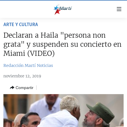
Enlaces
de
accesibilidad
ARTE Y CULTURA
TITULARES
Ir
Declaran a Haila "persona non
al
CUBA
grata" y suspenden su concierto en
contenido
ESTADOS UNIDOS
principal
CUBA
Miami (VIDEO)
Ir
AMÉRICA LATINA
DERECHOS HUMANOS
ESTADOS UNIDOS
a
Redacción Martí Noticias
INMIGRACIÓN
la
#11JCUBA, 5 AÑOS DESPUÉS
AMÉRICA 250
noviembre 12, 2019
navegación
MUNDO
INFORME DEL DEPARTAMENTO DE ESTADO DE EEUU
principal
SOBRE CUBA
Compartir
DEPORTES
Ir
a
ARTE Y ENTRETENIMIENTO
la
OPINIÓN GRÁFICA
búsqueda
AUDIOVISUALES MARTÍ