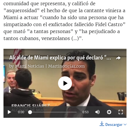
comunidad que representa, y calificó de
"asquerosidad" el hecho de que la cantante viniera a
Miami a actuar "cuando ha sido una persona que ha
simpatizado con el exdictador fallecido Fidel Castro"
que mató "a tantas personas" y "ha perjudicado a
tantos cubanos, venezolanos (...)".
Alcalde de Miami explica por qué declaró “persona non grata” a Haila
by
Martí Noticias | Martinoticias.com
No media source currently available
Auto
0:00
0:53
144p
Descargar