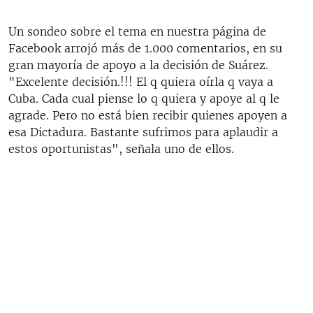
270p
Auto
144p
270p
360p
Un sondeo sobre el tema en nuestra página de
360p
Facebook arrojó más de 1.000 comentarios, en su
404p
404p
gran mayoría de apoyo a la decisión de Suárez.
"Excelente decisión.!!! El q quiera oírla q vaya a
Cuba. Cada cual piense lo q quiera y apoye al q le
agrade. Pero no está bien recibir quienes apoyen a
esa Dictadura. Bastante sufrimos para aplaudir a
estos oportunistas", señala uno de ellos.