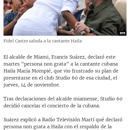
RADIO MARTÍ
ESPECIALES
MULTIMEDIA
ESPECIALES
EDITORIALES
LA REALIDAD DE LA VIVIENDA EN CUBA
Fidel Castro saluda a la cantante Haila
SER VIEJO EN CUBA
SÍGUENOS
El alcalde de Miami, Francis Suárez, declaró este
KENTU-CUBANO
martes "persona non grata" a la cantante cubana
LOS SANTOS DE HIALEAH
Haila María Mompié, que vio frustrado su plan de
presentarse en el club Studio 60 de esa ciudad, el
DESINFORMACIÓN RUSA EN AMÉRICA LATINA
jueves, 14 de noviembre.
LA INVASIÓN DE RUSIA A UCRANIA
Tras declaraciones del alcalde miamense, Studio 60
decidió cancelar el concierto de la cubana.
Suárez explicó a Radio Televisión Martí qué declaró
persona non grata a Haila con el respaldo de la