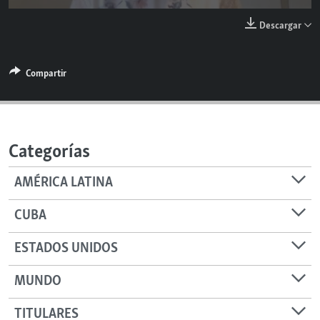
RADIO MARTÍ
144p
Descargar
ESPECIALES
270p
MULTIMEDIA
ESPECIALES
360p
Compartir
Auto
144p
270p
360p
EDITORIALES
LA REALIDAD DE LA VIVIENDA EN CUBA
480p
480p
SER VIEJO EN CUBA
SÍGUENOS
KENTU-CUBANO
Categorías
LOS SANTOS DE HIALEAH
AMÉRICA LATINA
DESINFORMACIÓN RUSA EN AMÉRICA LATINA
CUBA
LA INVASIÓN DE RUSIA A UCRANIA
ESTADOS UNIDOS
MUNDO
TITULARES