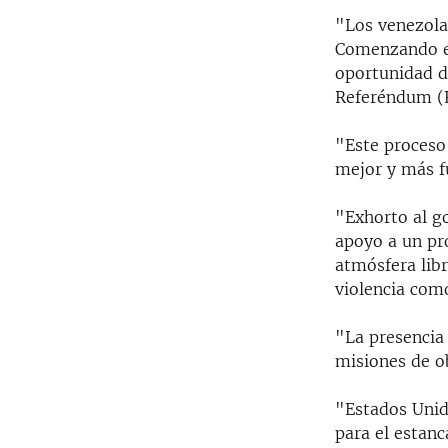
RADIO MARTÍ
"Los venezola
ESPECIALES
Comenzando el
oportunidad d
MULTIMEDIA
ESPECIALES
Referéndum (R
EDITORIALES
LA REALIDAD DE LA VIVIENDA EN
CUBA
"Este proceso 
SER VIEJO EN CUBA
mejor y más f
KENTU-CUBANO
"Exhorto al g
LOS SANTOS DE HIALEAH
apoyo a un pr
atmósfera lib
DESINFORMACIÓN RUSA EN
violencia como
AMÉRICA LATINA
LA INVASIÓN DE RUSIA A UCRANIA
"La presencia
misiones de o
"Estados Unido
para el estan