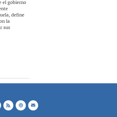
e el gobierno
ente
uela, define
on la
r sus