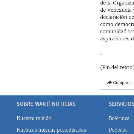
de la Organiz
de Venezuela 
declaración d
como democrát
comunidad int
aspiraciones 
.
(Fin del texto
Compartir
SOBRE MARTÍ NOTICIAS
SERVICIO
Nuestra misión
Boletines
Nuestras normas periodísticas
Podcast