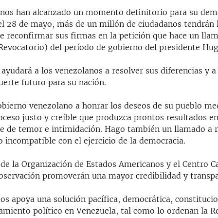
nos han alcanzado un momento definitorio para su demo
 28 de mayo, más de un millón de ciudadanos tendrán 
e reconfirmar sus firmas en la petición que hace un lla
evocatorio) del período de gobierno del presidente Hu
ayudará a los venezolanos a resolver sus diferencias y a
uerte futuro para su nación.
obierno venezolano a honrar los deseos de su pueblo me
oceso justo y creíble que produzca prontos resultados e
re de temor e intimidación. Hago también un llamado a r
 incompatible con el ejercicio de la democracia.
 de la Organización de Estados Americanos y el Centro Ca
bservación promoverán una mayor credibilidad y transpa
s apoya una solución pacífica, democrática, constitucion
camiento político en Venezuela, tal como lo ordenan la R