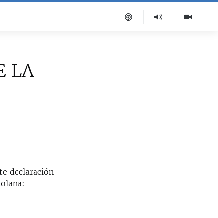
E LA
te declaración
zolana: