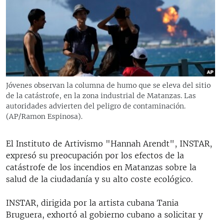
RADIO MARTÍ
ESPECIALES
MULTIMEDIA
ESPECIALES
EDITORIALES
LA REALIDAD DE LA VIVIENDA EN CUBA
SER VIEJO EN CUBA
Jóvenes observan la columna de humo que se eleva del sitio
SÍGUENOS
de la catástrofe, en la zona industrial de Matanzas. Las
KENTU-CUBANO
autoridades advierten del peligro de contaminación.
LOS SANTOS DE HIALEAH
(AP/Ramon Espinosa).
DESINFORMACIÓN RUSA EN AMÉRICA LATINA
El Instituto de Artivismo "Hannah Arendt", INSTAR,
LA INVASIÓN DE RUSIA A UCRANIA
expresó su preocupación por los efectos de la
catástrofe de los incendios en Matanzas sobre la
salud de la ciudadanía y su alto coste ecológico.
INSTAR, dirigida por la artista cubana Tania
Bruguera, exhortó al gobierno cubano a solicitar y