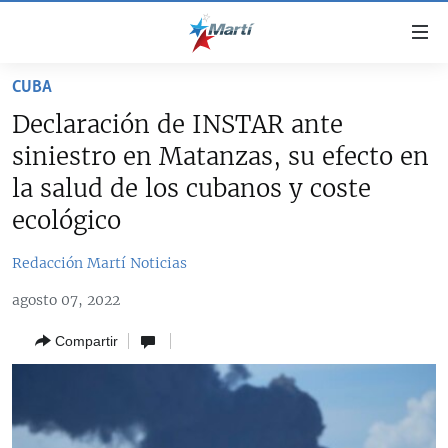
Enlaces
de
accesibilidad
CUBA
TITULARES
Ir
Declaración de INSTAR ante
al
CUBA
siniestro en Matanzas, su efecto en
contenido
ESTADOS UNIDOS
principal
CUBA
la salud de los cubanos y coste
Ir
AMÉRICA LATINA
ecológico
DERECHOS HUMANOS
ESTADOS UNIDOS
a
INMIGRACIÓN
la
#11JCUBA, 5 AÑOS DESPUÉS
AMÉRICA 250
Redacción Martí Noticias
navegación
MUNDO
INFORME DEL DEPARTAMENTO DE ESTADO DE EEUU
principal
agosto 07, 2022
SOBRE CUBA
DEPORTES
Ir
Compartir
a
ARTE Y ENTRETENIMIENTO
la
OPINIÓN GRÁFICA
búsqueda
AUDIOVISUALES MARTÍ