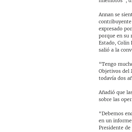
miembros”, di
RADIO MARTÍ
ESPECIALES
Annan se sien
contribuyente 
MULTIMEDIA
ESPECIALES
expresado por
EDITORIALES
LA REALIDAD DE LA VIVIENDA EN
porque en su r
CUBA
Estado, Colin 
SER VIEJO EN CUBA
salió a la con
KENTU-CUBANO
“Tengo mucho 
LOS SANTOS DE HIALEAH
Objetivos del 
todavía dos a
DESINFORMACIÓN RUSA EN
AMÉRICA LATINA
Añadió que la
LA INVASIÓN DE RUSIA A UCRANIA
sobre las oper
“Debemos enco
en un informe
Presidente de 