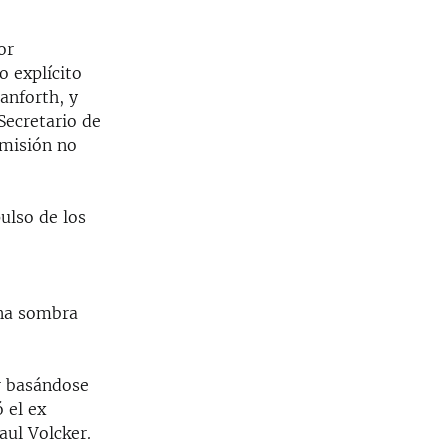
or
o explícito
anforth, y
Secretario de
imisión no
ulso de los
una sombra
r basándose
 el ex
aul Volcker.