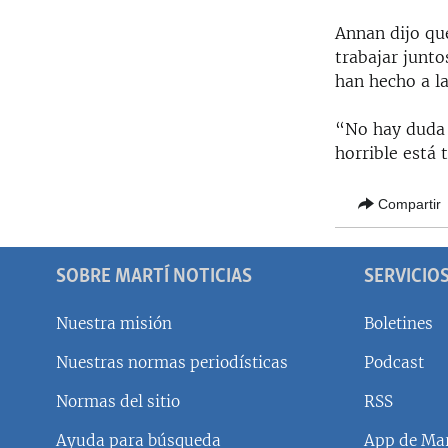
Annan dijo qu
trabajar junto
han hecho a la
“No hay duda d
horrible está
Compartir
SOBRE MARTÍ NOTICIAS
SERVICIO
Nuestra misión
Boletines
Nuestras normas periodísticas
Podcast
SÍGUENOS
Normas del sitio
RSS
Ayuda para búsqueda
App de Mar