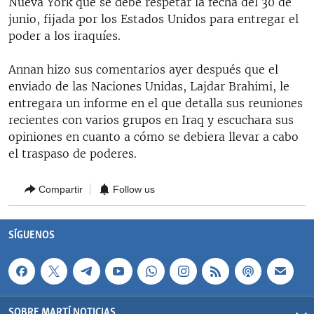
Nueva York que se debe respetar la fecha del 30 de
RADIO MARTÍ
junio, fijada por los Estados Unidos para entregar el
poder a los iraquíes.
ESPECIALES
MULTIMEDIA
ESPECIALES
Annan hizo sus comentarios ayer después que el
enviado de las Naciones Unidas, Lajdar Brahimi, le
EDITORIALES
LA REALIDAD DE LA VIVIENDA EN CUBA
entregara un informe en el que detalla sus reuniones
SER VIEJO EN CUBA
recientes con varios grupos en Iraq y escuchara sus
SÍGUENOS
opiniones en cuanto a cómo se debiera llevar a cabo
KENTU-CUBANO
el traspaso de poderes.
LOS SANTOS DE HIALEAH
DESINFORMACIÓN RUSA EN AMÉRICA LATINA
Compartir
Follow us
LA INVASIÓN DE RUSIA A UCRANIA
SÍGUENOS
SOBRE MARTÍ NOTICIAS