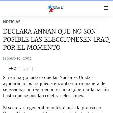
Enlaces
de
accesibilidad
NOTICIAS
TITULARES
Ir
DECLARA ANNAN QUE NO SON
al
CUBA
POSIBLE LAS ELECCIONESEN IRAQ
contenido
ESTADOS UNIDOS
principal
CUBA
POR EL MOMENTO
Ir
AMÉRICA LATINA
DERECHOS HUMANOS
ESTADOS UNIDOS
a
febrero 19, 2004
INMIGRACIÓN
la
#11JCUBA, 5 AÑOS DESPUÉS
AMÉRICA 250
Compartir
navegación
MUNDO
INFORME DEL DEPARTAMENTO DE ESTADO DE EEUU
principal
Sin embargo, aclaró que las Naciones Unidas
SOBRE CUBA
DEPORTES
Ir
ayudarán a los iraquíes a encontrar otra manera de
a
seleccionar un régimen interino a gobernar la nación
ARTE Y ENTRETENIMIENTO
la
hasta que se puedan celebrar elecciones.
OPINIÓN GRÁFICA
búsqueda
El secretario general manifestó ante la prensa en
AUDIOVISUALES MARTÍ