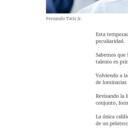
Fernando Tatis Jr.
Esta temporad
peculiaridad.
Sabemos que l
talento es pri
Volviendo a l
de luminarias
Revisando la l
conjunto, for
La única calif
de un peloter