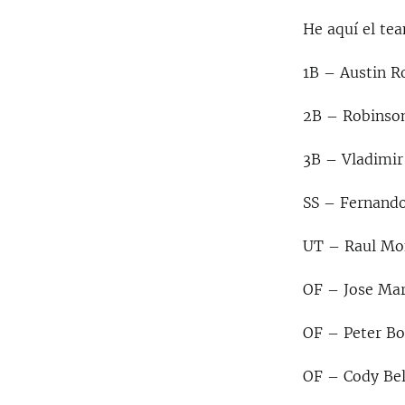
He aquí el te
1B – Austin R
2B – Robinson
3B – Vladimir 
SS – Fernando 
UT – Raul Mon
OF – Jose Mart
OF – Peter Bou
OF – Cody Bell