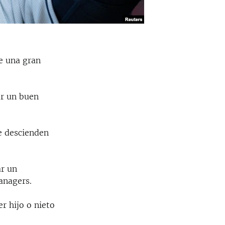
e una gran
ar un buen
e descienden
ar un
anagers.
er hijo o nieto