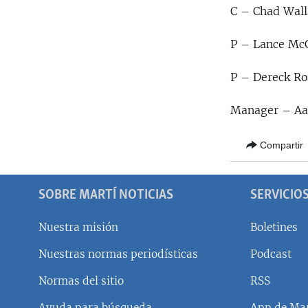
C – Chad Wall
P – Lance McCu
P – Dereck Ro
Manager – Aa
Compartir
SOBRE MARTÍ NOTICIAS
SERVICIO
Nuestra misión
Boletines
Nuestras normas periodísticas
Podcast
SÍGUENOS
Normas del sitio
RSS
Ayuda para búsqueda
App de Mar