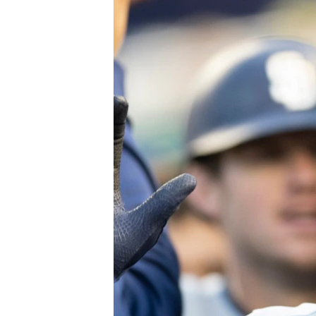
RADIO MARTÍ
ESPECIALES
MULTIMEDIA
ESPECIALES
EDITORIALES
LA REALIDAD DE LA VIVIENDA EN
CUBA
SER VIEJO EN CUBA
KENTU-CUBANO
LOS SANTOS DE HIALEAH
DESINFORMACIÓN RUSA EN
AMÉRICA LATINA
LA INVASIÓN DE RUSIA A UCRANIA