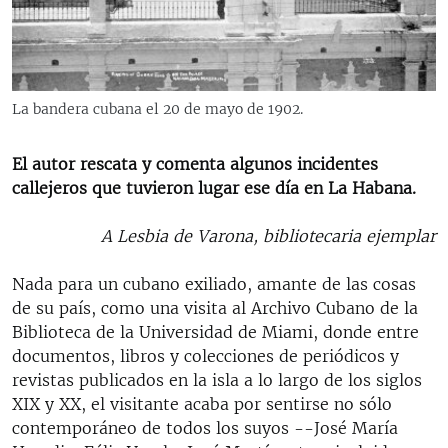
RADIO MARTÍ
ESPECIALES
MULTIMEDIA
ESPECIALES
La bandera cubana el 20 de mayo de 1902.
EDITORIALES
LA REALIDAD DE LA VIVIENDA EN CUBA
SER VIEJO EN CUBA
El autor rescata y comenta algunos incidentes
SÍGUENOS
callejeros que tuvieron lugar ese día en La Habana.
KENTU-CUBANO
LOS SANTOS DE HIALEAH
A Lesbia de Varona, bibliotecaria ejemplar
DESINFORMACIÓN RUSA EN AMÉRICA LATINA
Nada para un cubano exiliado, amante de las cosas
LA INVASIÓN DE RUSIA A UCRANIA
de su país, como una visita al Archivo Cubano de la
Biblioteca de la Universidad de Miami, donde entre
documentos, libros y colecciones de periódicos y
revistas publicados en la isla a lo largo de los siglos
XIX y XX, el visitante acaba por sentirse no sólo
contemporáneo de todos los suyos --José María