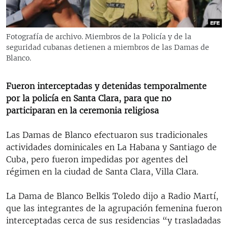
RADIO MARTÍ
ESPECIALES
Fotografía de archivo. Miembros de la Policía y de la
MULTIMEDIA
ESPECIALES
seguridad cubanas detienen a miembros de las Damas de
Blanco.
EDITORIALES
LA REALIDAD DE LA VIVIENDA EN CUBA
SER VIEJO EN CUBA
Fueron interceptadas y detenidas temporalmente
SÍGUENOS
por la policía en Santa Clara, para que no
KENTU-CUBANO
participaran en la ceremonia religiosa
LOS SANTOS DE HIALEAH
Las Damas de Blanco efectuaron sus tradicionales
DESINFORMACIÓN RUSA EN AMÉRICA LATINA
actividades dominicales en La Habana y Santiago de
LA INVASIÓN DE RUSIA A UCRANIA
Cuba, pero fueron impedidas por agentes del
régimen en la ciudad de Santa Clara, Villa Clara.
La Dama de Blanco Belkis Toledo dijo a Radio Martí,
que las integrantes de la agrupación femenina fueron
interceptadas cerca de sus residencias “y trasladadas