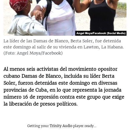
RADIO MARTÍ
ESPECIALES
MULTIMEDIA
ESPECIALES
EDITORIALES
LA REALIDAD DE LA VIVIENDA EN CUBA
La líder de las Damas de Blanco, Berta Soler, fue detenida
este domingo al salir de su vivienda en Lawton, La Habana.
SER VIEJO EN CUBA
SÍGUENOS
(Foto: Angel Moya/Facebook)
KENTU-CUBANO
LOS SANTOS DE HIALEAH
Al menos seis activistas del movimiento opositor
cubano Damas de Blanco, incluida su líder Berta
DESINFORMACIÓN RUSA EN AMÉRICA LATINA
Soler, fueron detenidas este domingo en diversas
LA INVASIÓN DE RUSIA A UCRANIA
provincias de Cuba, en lo que representa la jornada
número 16 de represión contra este grupo que exige
la liberación de presos políticos.
Getting your
Trinity Audio
player ready...