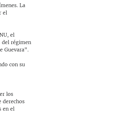
rímenes. La
 el
NU, el
s del régimen
he Guevara".
ndo con su
er los
e derechos
 en el