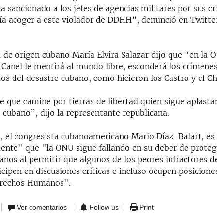
a sancionado a los jefes de agencias militares por sus c
a acoger a este violador de DDHH”, denunció en Twitter
 de origen cubano María Elvira Salazar dijo que “en la O
-Canel le mentirá al mundo libre, esconderá los crímene
ros del desastre cubano, como hicieron los Castro y el C
e que camine por tierras de libertad quien sigue aplasta
 cubano”, dijo la representante republicana.
a, el congresista cubanoamericano Mario Díaz-Balart, es
nte" que "la ONU sigue fallando en su deber de proteg
nos al permitir que algunos de los peores infractores d
ipen en discusiones críticas e incluso ocupen posiciones
erechos Humanos".
Ver comentarios
Follow us
Print