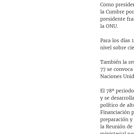
Como president
la Cumbre por
presidente fr
la ONU.
Para los días
nivel sobre ci
También la reu
77 se convoca
Naciones Unid
El 78º periodo
y se desarroll
político de al
Financiación p
preparación y
la Reunión de 
ministerial pa