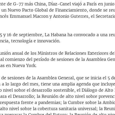
e de G-77 más China, Díaz-Canel viajó a París en junio 
 un Nuevo Pacto Global de Financiamiento, donde se reu
ancés Emmanuel Macron y Antonio Guterres, el Secretari
 15 y 16 de septiembre, La Habana ha convocado a una reu
encia, tecnología e innovación.
nión anual de los Ministros de Relaciones Exteriores de
 al comienzo del período de sesiones de la Asamblea Gen
as en Nueva York.
 de sesiones de la Asamblea General, que se inicia el 5 
a a lo largo del mes, tiene una amplia agenda que incluye
to nivel sobre el desarrollo sostenible, el Diálogo de Alto
ara el Desarrollo; la Reunión de alto nivel sobre prevenc
 respuesta frente a pandemias; la Cumbre sobre la Ambic
alto nivel sobre la cobertura sanitaria universal; la Reun
ra preparar la Cumbre del Futuro; la Reunión de alto nive