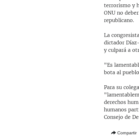
terrorismo y h
ONU no deberí
republicano.
La congresista
dictador Díaz
y culpará a ot
"Es lamentabl
bota al pueblo
Para su coleg
"lamentableme
derechos huma
humanos partic
Consejo de D
Compartir