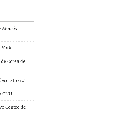
y Moisés
a York
 de Corea del
ecoration..."
en ONU
vo Centro de