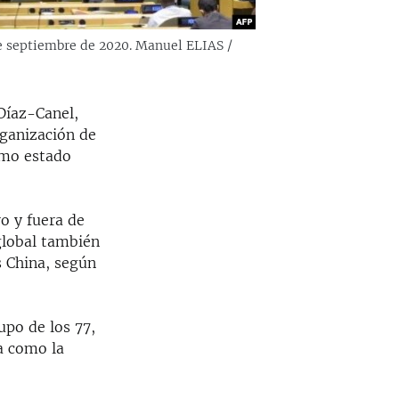
de septiembre de 2020. Manuel ELIAS /
Díaz-Canel,
rganización de
omo estado
ro y fuera de
 global también
s China, según
upo de los 77,
ra como la