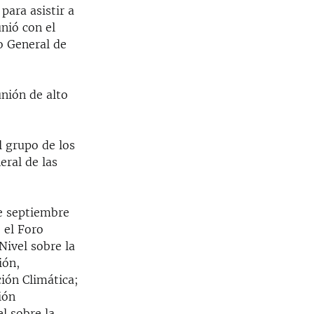
para asistir a
nió con el
o General de
nión de alto
l grupo de los
eral de las
de septiembre
 el Foro
 Nivel sobre la
ión,
ión Climática;
ión
l sobre la