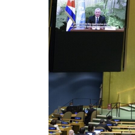
RADIO MARTÍ
ESPECIALES
MULTIMEDIA
ESPECIALES
EDITORIALES
LA REALIDAD DE LA VIVIENDA EN
CUBA
SER VIEJO EN CUBA
KENTU-CUBANO
LOS SANTOS DE HIALEAH
DESINFORMACIÓN RUSA EN
AMÉRICA LATINA
LA INVASIÓN DE RUSIA A UCRANIA