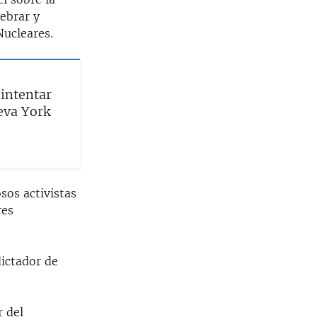
lebrar y
Nucleares.
 intentar
eva York
sos activistas
res
ictador de
 del