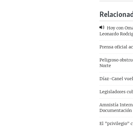
Relaciona
Hoy con Omar
Leonardo Rodri
Prensa oficial a
Peligroso obstru
Norte
Díaz-Canel vuelv
Legisladores c
Amnistía Intern
Documentación 
El "privilegio"