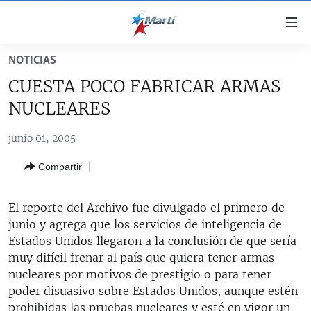
Enlaces
de
accesibilidad
NOTICIAS
TITULARES
Ir
CUESTA POCO FABRICAR ARMAS
al
CUBA
NUCLEARES
contenido
ESTADOS UNIDOS
principal
CUBA
junio 01, 2005
Ir
AMÉRICA LATINA
DERECHOS HUMANOS
ESTADOS UNIDOS
a
Compartir
INMIGRACIÓN
la
#11JCUBA, 5 AÑOS DESPUÉS
AMÉRICA 250
navegación
MUNDO
INFORME DEL DEPARTAMENTO DE ESTADO DE EEUU
principal
El reporte del Archivo fue divulgado el primero de
SOBRE CUBA
DEPORTES
Ir
junio y agrega que los servicios de inteligencia de
a
Estados Unidos llegaron a la conclusión de que sería
ARTE Y ENTRETENIMIENTO
la
muy difícil frenar al país que quiera tener armas
OPINIÓN GRÁFICA
búsqueda
nucleares por motivos de prestigio o para tener
poder disuasivo sobre Estados Unidos, aunque estén
AUDIOVISUALES MARTÍ
prohibidas las pruebas nucleares y esté en vigor un