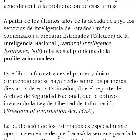
RADIO MARTÍ
acuerdo contra la proliferación de esas armas.
ESPECIALES
A partir de los últimos años de la década de 1950 los
MULTIMEDIA
servicios de inteligencia de Estados Unidos
ESPECIALES
comenzaron a preparar Estimados (Cálculos) de la
EDITORIALES
LA REALIDAD DE LA VIVIENDA EN CUBA
Inteligencia Nacional (
National Intelligence
Estimates, NIE
SER VIEJO EN CUBA
) relativos al problema de la
SÍGUENOS
proliferación nuclear.
KENTU-CUBANO
Este libro informativo es el primer y único
LOS SANTOS DE HIALEAH
compendio que se haya hecho sobre los primeros
DESINFORMACIÓN RUSA EN AMÉRICA LATINA
diez años de esos Estimados, dice el reporte del
Archivo de Seguridad Nacional, que lo obtuvo
LA INVASIÓN DE RUSIA A UCRANIA
invocando la Ley de Libertad de Información
(
Freedom of Information Act, FOIA
).
La publicación de los Estimados es especialmente
oportuna en vista de que fracasó la semana pasada la