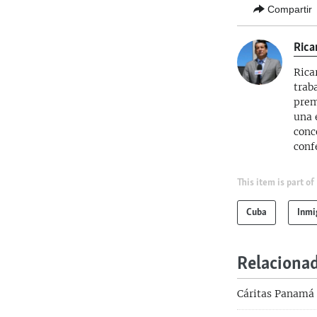
Compartir
Rica
Rica
trab
prem
una 
conc
conf
This item is part of
Cuba
Inmi
Relaciona
Cáritas Panamá 