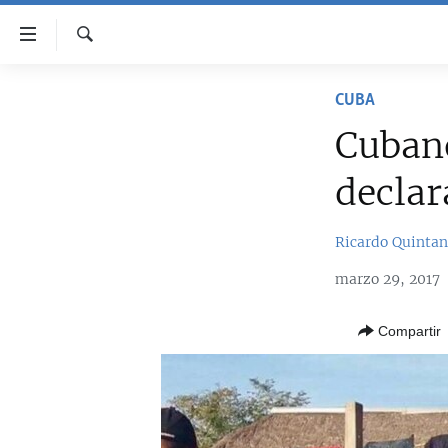
Enlaces
de
accesibilidad
Buscar
TITULARES
CUBA
Ir
CUBA
al
Cubano
contenido
ESTADOS UNIDOS
CUBA
principal
declar
AMÉRICA LATINA
DERECHOS HUMANOS
ESTADOS UNIDOS
Ir
a
INMIGRACIÓN
#11JCUBA, 5 AÑOS DESPUÉS
AMÉRICA 250
Ricardo Quinta
la
MUNDO
INFORME DEL DEPARTAMENTO DE
navegación
marzo 29, 2017
ESTADO DE EEUU SOBRE CUBA
principal
DEPORTES
Ir
Compartir
ARTE Y ENTRETENIMIENTO
a
la
OPINIÓN GRÁFICA
búsqueda
AUDIOVISUALES MARTÍ