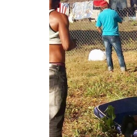
RADIO MARTÍ
ESPECIALES
MULTIMEDIA
ESPECIALES
EDITORIALES
LA REALIDAD DE LA VIVIENDA EN
CUBA
SER VIEJO EN CUBA
KENTU-CUBANO
LOS SANTOS DE HIALEAH
DESINFORMACIÓN RUSA EN
AMÉRICA LATINA
LA INVASIÓN DE RUSIA A UCRANIA