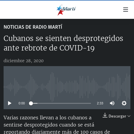
Enlaces
de
accesibilidad
NOTICIAS DE RADIO MARTÍ
TITULARES
Ir
Cubanos se sienten desprotegidos
al
CUBA
contenido
ante rebrote de COVID-19
ESTADOS UNIDOS
principal
CUBA
Ir
diciembre 28, 2020
AMÉRICA LATINA
DERECHOS HUMANOS
ESTADOS UNIDOS
a
INMIGRACIÓN
la
#11JCUBA, 5 AÑOS DESPUÉS
AMÉRICA 250
navegación
MUNDO
INFORME DEL DEPARTAMENTO DE ESTADO DE EEUU
principal
No media source currently available
SOBRE CUBA
DEPORTES
Ir
a
0:00
2:33
ARTE Y ENTRETENIMIENTO
la
Descargar
Varias razones llevan a los cubanos a
OPINIÓN GRÁFICA
búsqueda
sentirse desprotegidos cuando se está
AUDIOVISUALES MARTÍ
reportando diariamente más de 100 casos de