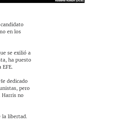
 candidato
mo en los
ue se exilió a
sta, ha puesto
a EFE.
 He dedicado
munistas, pero
 Harris no
la libertad.