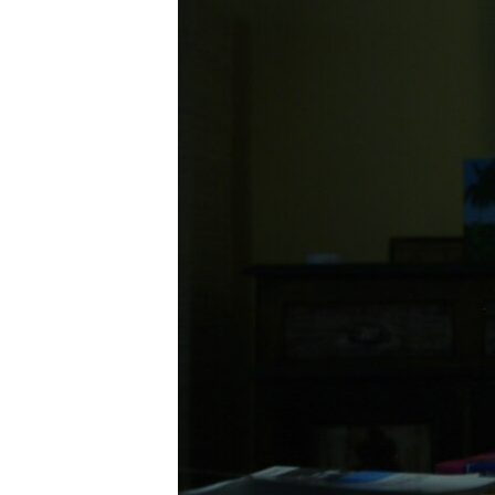
RADIO MARTÍ
ESPECIALES
MULTIMEDIA
ESPECIALES
EDITORIALES
LA REALIDAD DE LA VIVIENDA EN
CUBA
SER VIEJO EN CUBA
KENTU-CUBANO
LOS SANTOS DE HIALEAH
DESINFORMACIÓN RUSA EN
AMÉRICA LATINA
LA INVASIÓN DE RUSIA A UCRANIA