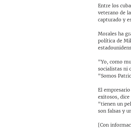
Entre los cub
veterano de la
capturado y e
Morales ha gr
política de M
estadounidens
"Yo, como muc
socialistas ni
"Somos Patrio
El empresario
exitosos, dice
"tienen un pe
son falsas y 
[Con informac