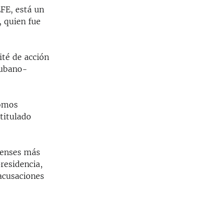
FE, está un
, quien fue
té de acción
cubano-
somos
titulado
denses más
presidencia,
acusaciones