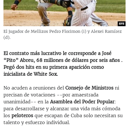
RADIO MARTÍ
ESPECIALES
MULTIMEDIA
ESPECIALES
El jugador de Mellizos Pedro Florimon (i) y Alexei Ramírez
EDITORIALES
LA REALIDAD DE LA VIVIENDA EN CUBA
(d).
SER VIEJO EN CUBA
SÍGUENOS
El contrato más lucrativo le corresponde a José
KENTU-CUBANO
“Pito” Abreu, 68 millones de dólares por seis años .
Pegó dos hits en su primera aparición como
LOS SANTOS DE HIALEAH
inicialista de White Sox.
DESINFORMACIÓN RUSA EN AMÉRICA LATINA
No acuden a reuniones del
Consejo de Ministros
ni
LA INVASIÓN DE RUSIA A UCRANIA
precisan de votaciones --por amaestrada
unanimidad-- en la
Asamblea del Poder Popular
:
para desarrollarse y alcanzar una vida más cómoda
los
peloteros
que escapan de Cuba solo necesitan su
talento y esfuerzo individual.