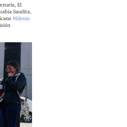
ezuela, El
Arabia Saudita,
xicano
Milenio
isión