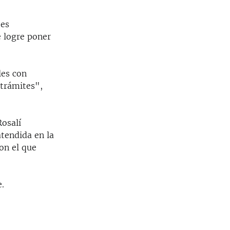
tes
e logre poner
les con
trámites",
Rosalí
atendida en la
con el que
e.