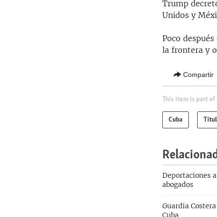
Trump decretó
Unidos y Méxic
Poco después 
la frontera y
Compartir
This item is part of
Cuba
Titu
Relaciona
Deportaciones a
abogados
Guardia Costera
Cuba