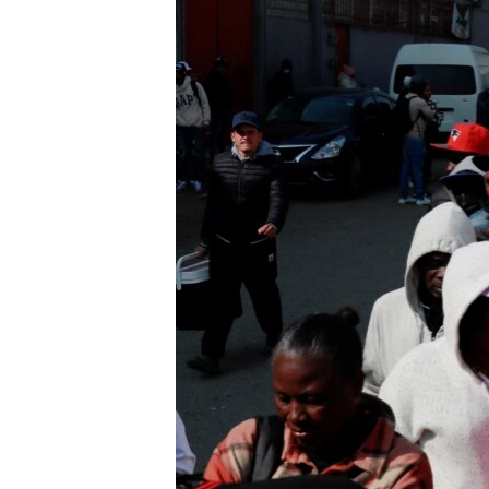
RADIO MARTÍ
ESPECIALES
MULTIMEDIA
ESPECIALES
EDITORIALES
LA REALIDAD DE LA VIVIENDA EN
CUBA
SER VIEJO EN CUBA
KENTU-CUBANO
LOS SANTOS DE HIALEAH
DESINFORMACIÓN RUSA EN
AMÉRICA LATINA
LA INVASIÓN DE RUSIA A UCRANIA