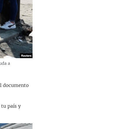
uda a
 el documento
 tu país y