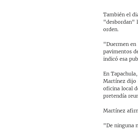
También el di
"desbordan" l
orden.
"Duermen en l
pavimentos de
indicó esa pub
En Tapachula,
Martínez dijo 
oficina local 
pretendía reu
Martínez afirm
"De ninguna m