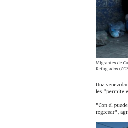
Migrantes de Cu
Refugiados (CO
Una venezolan
les "permite e
"Con él puedes
regresar", agr