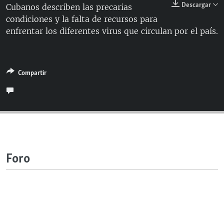
Descargar
Cubanos describen las precarias
RADIO MARTÍ
condiciones y la falta de recursos para
ESPECIALES
enfrentar los diferentes virus que circulan por el país.
MULTIMEDIA
ESPECIALES
EDITORIALES
LA REALIDAD DE LA VIVIENDA EN CUBA
Compartir
SER VIEJO EN CUBA
SÍGUENOS
KENTU-CUBANO
LOS SANTOS DE HIALEAH
DESINFORMACIÓN RUSA EN AMÉRICA LATINA
LA INVASIÓN DE RUSIA A UCRANIA
Foro