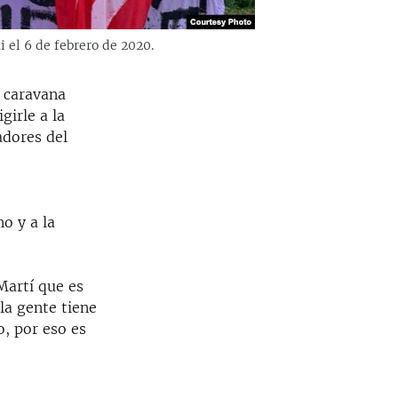
 el 6 de febrero de 2020.
 caravana
girle a la
adores del
o y a la
Martí que es
la gente tiene
o, por eso es