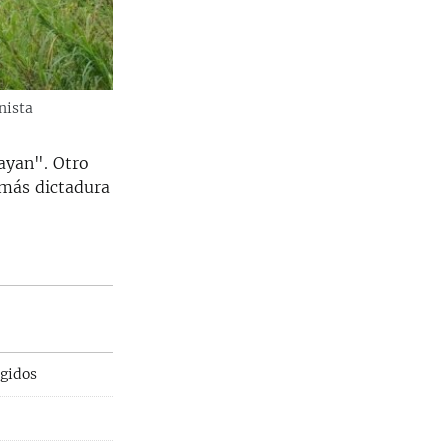
nista
ayan". Otro
 más dictadura
ngidos