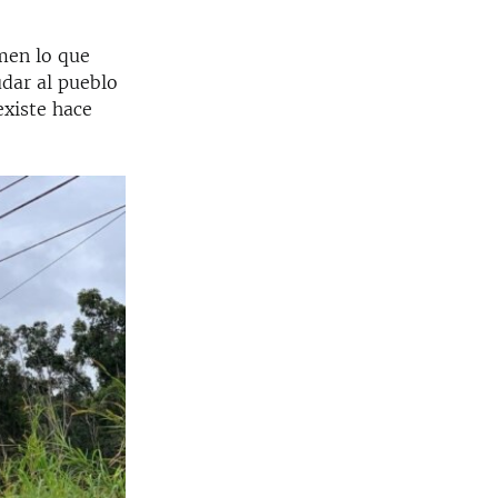
imen lo que
udar al pueblo
existe hace