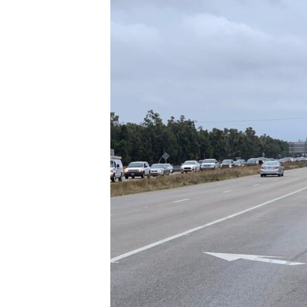
RADIO MARTÍ
ESPECIALES
MULTIMEDIA
ESPECIALES
EDITORIALES
LA REALIDAD DE LA VIVIENDA EN
CUBA
SER VIEJO EN CUBA
KENTU-CUBANO
LOS SANTOS DE HIALEAH
DESINFORMACIÓN RUSA EN
AMÉRICA LATINA
LA INVASIÓN DE RUSIA A UCRANIA