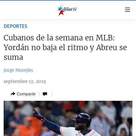
Enlaces
de
accesibilidad
DEPORTES
TITULARES
Ir
Cubanos de la semana en MLB:
al
CUBA
Yordán no baja el ritmo y Abreu se
contenido
ESTADOS UNIDOS
principal
CUBA
suma
Ir
AMÉRICA LATINA
DERECHOS HUMANOS
ESTADOS UNIDOS
a
Jorge Morejón
INMIGRACIÓN
la
#11JCUBA, 5 AÑOS DESPUÉS
AMÉRICA 250
septiembre 12, 2023
navegación
MUNDO
INFORME DEL DEPARTAMENTO DE ESTADO DE EEUU
principal
SOBRE CUBA
Compartir
DEPORTES
Ir
a
ARTE Y ENTRETENIMIENTO
la
OPINIÓN GRÁFICA
búsqueda
AUDIOVISUALES MARTÍ