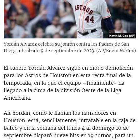
RADIO MARTÍ
ESPECIALES
MULTIMEDIA
ESPECIALES
EDITORIALES
LA REALIDAD DE LA VIVIENDA EN CUBA
Yordán Alvarez celebra su jonrón contra los Padres de San
Diego, el sábado 9 de septiembre de 2023. (AP/Kevin M. Cox)
SER VIEJO EN CUBA
SÍGUENOS
KENTU-CUBANO
El tunero Yordán Alvarez sigue en modo demolición
LOS SANTOS DE HIALEAH
para los Astros de Houston en esta recta final de la
temporada, en la que el equipo –finalmente- ha
DESINFORMACIÓN RUSA EN AMÉRICA LATINA
llegado a la cima de la división Oeste de la Liga
LA INVASIÓN DE RUSIA A UCRANIA
Americana.
Air Yordán, como le llaman los narradores en
Houston, está, sencillamente, intratable en la caja de
bateo y en la semana del lunes 4 al domingo 10 de
septiembre disparó nueve hits en 19 turnos, para un