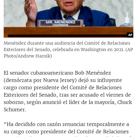
RADIO MARTÍ
ESPECIALES
MULTIMEDIA
ESPECIALES
EDITORIALES
LA REALIDAD DE LA VIVIENDA EN CUBA
Menéndez durante una audiencia del Comité de Relaciones
Exteriores del Senado, celebrada en Washington en 2021. (AP
SER VIEJO EN CUBA
SÍGUENOS
Photo/Andrew Harnik)
KENTU-CUBANO
LOS SANTOS DE HIALEAH
El senador cubanoamericano Bob Menéndez
(demócrata por Nueva Jersey) dejó su influyente
DESINFORMACIÓN RUSA EN AMÉRICA LATINA
cargo como presidente del Comité de Relaciones
LA INVASIÓN DE RUSIA A UCRANIA
Exteriores del Senado, tras ser acusado el viernes de
soborno, según anunció el líder de la mayoría, Chuck
Schumer.
“Ha decidido con razón renunciar temporalmente a
su cargo como presidente del Comité de Relaciones