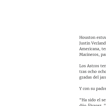
Houston estuv
Justin Verland
Americana, te
Marineros, par
Los Astros te
tras ocho ocho
gradas del jar
Y con su padre
"Ha sido el s
dijo Álvarez.