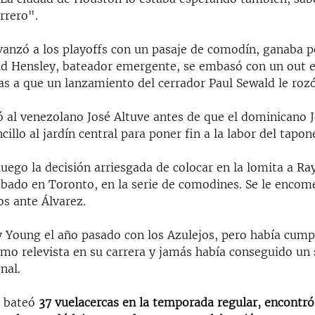
rrero".
avanzó a los playoffs con un pasaje de comodín, ganaba 
id Hensley, bateador emergente, se embasó con un out 
as a que un lanzamiento del cerrador Paul Sewald le rozó
 al venezolano José Altuve antes de que el dominicano
cillo al jardín central para poner fin a la labor del tapon
uego la decisión arriesgada de colocar en la lomita a Ra
ábado en Toronto, en la serie de comodines. Se le encom
os ante Álvarez.
y Young el año pasado con los Azulejos, pero había cumpl
omo relevista en su carrera y jamás había conseguido un
nal.
n bateó
37 vuelacercas en la temporada regular, encontr