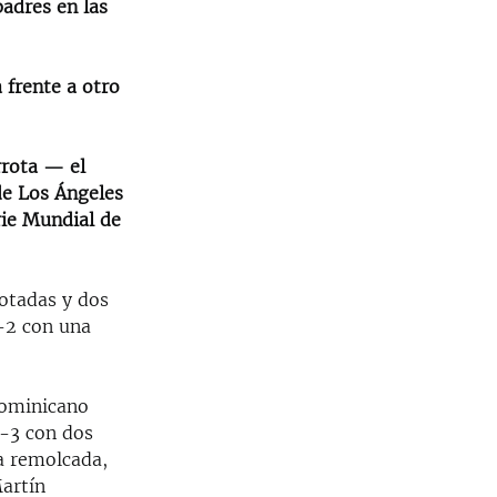
padres en las
 frente a otro
rrota — el
de Los Ángeles
erie Mundial de
notadas y dos
-2 con una
dominicano
5-3 con dos
a remolcada,
artín