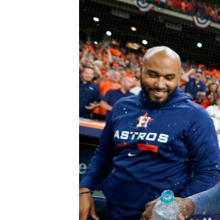
RADIO MARTÍ
ESPECIALES
MULTIMEDIA
ESPECIALES
EDITORIALES
LA REALIDAD DE LA VIVIENDA EN
CUBA
SER VIEJO EN CUBA
KENTU-CUBANO
LOS SANTOS DE HIALEAH
DESINFORMACIÓN RUSA EN
AMÉRICA LATINA
LA INVASIÓN DE RUSIA A UCRANIA