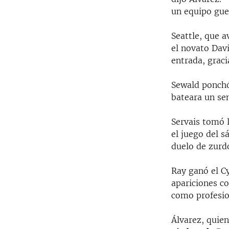
un equipo gue
Seattle, que 
el novato Dav
entrada, graci
Sewald ponchó
bateara un sen
Servais tomó l
el juego del s
duelo de zurd
Ray ganó el C
apariciones c
como profesio
Álvarez, quie