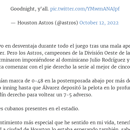
Goodnight, y'all.
pic.twitter.com/YMwmANAJpf
— Houston Astros (@astros)
October 12, 2022
o en desventaja durante todo el juego tras una mala ap
er. Pero los Astros, campeones de la División Oeste de la
rminaron imponiéndose al dominicano Julio Rodríguez y 
a comenzar con el pie derecho la serie al mejor de cinco
nían marca de 0-48 en la postemporada abajo por más d
 inning hasta que Álvarez depositó la pelota en lo profu
dín derecho para voltear un 7-5 adverso.
s cubanos presentes en el estadio.
entimiento más especial que he sentido en mi vida, tene
 "La ciudad de Houston lo estaba esperando también, sa