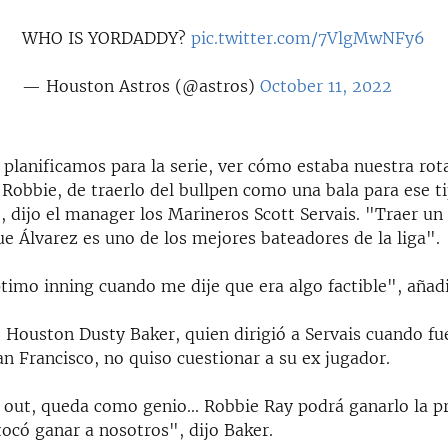
WHO IS YORDADDY?
pic.twitter.com/7VlgMwNFy6
— Houston Astros (@astros)
October 11, 2022
planificamos para la serie, ver cómo estaba nuestra rota
Robbie, de traerlo del bullpen como una bala para ese t
, dijo el manager los Marineros Scott Servais. "Traer un
e Álvarez es uno de los mejores bateadores de la liga".
timo inning cuando me dije que era algo factible", añad
 Houston Dusty Baker, quien dirigió a Servais cuando fue
n Francisco, no quiso cuestionar a su ex jugador.
n out, queda como genio... Robbie Ray podrá ganarlo la p
ocó ganar a nosotros", dijo Baker.