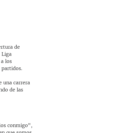
ertura de
 Liga
a los
 partidos.
e una carrera
ndo de las
rlos conmigo",
ben que somos