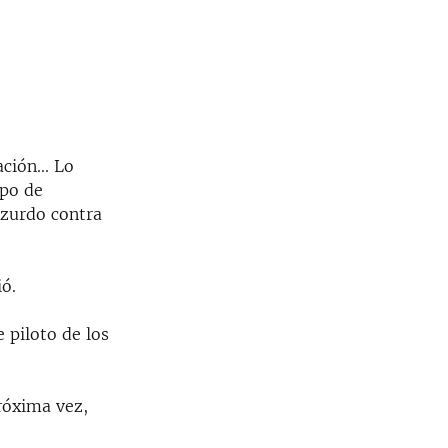
ción... Lo
ipo de
 zurdo contra
ió.
 piloto de los
róxima vez,