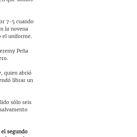
por 7-5 cuando
en la novena
 el uniforme.
 Jeremy Peña
ero.
y, quien abrió
endó librar un
ido sólo seis
 salvamento
ó el segundo