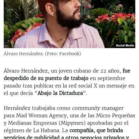
RADIO MARTÍ
ESPECIALES
MULTIMEDIA
ESPECIALES
EDITORIALES
LA REALIDAD DE LA VIVIENDA EN CUBA
SER VIEJO EN CUBA
Álvaro Hernández. (Foto: Facebook)
SÍGUENOS
KENTU-CUBANO
Álvaro Hernández, un joven cubano de 22 años,
fue
LOS SANTOS DE HIALEAH
despedido de su puesto de trabajo
en septiembre
DESINFORMACIÓN RUSA EN AMÉRICA LATINA
pasado tras publicar en la red social X un mensaje en
el que decía "
Abajo la Dictadura
".
LA INVASIÓN DE RUSIA A UCRANIA
Hernández trabajaba como
community manager
para Mad Woman Agency, una de las Micro Pequeñas
y Medianas Empresas (Mipymes) aprobadas por el
régimen de La Habana. La
compañía, que brinda
servicios de publicidad a otros negocios privados y