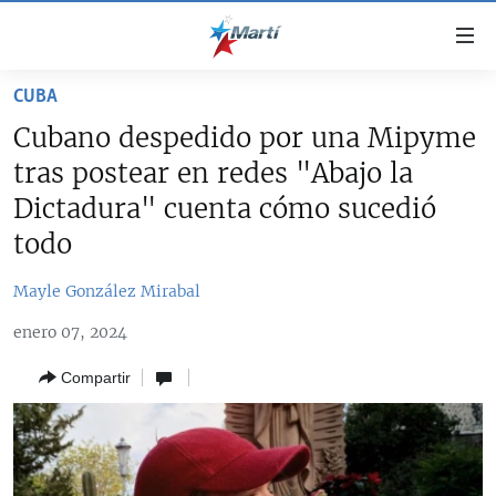
Enlaces
de
accesibilidad
CUBA
TITULARES
Ir
Cubano despedido por una Mipyme
al
CUBA
tras postear en redes "Abajo la
contenido
ESTADOS UNIDOS
principal
CUBA
Dictadura" cuenta cómo sucedió
Ir
AMÉRICA LATINA
todo
DERECHOS HUMANOS
ESTADOS UNIDOS
a
INMIGRACIÓN
la
#11JCUBA, 5 AÑOS DESPUÉS
AMÉRICA 250
Mayle González Mirabal
navegación
MUNDO
INFORME DEL DEPARTAMENTO DE ESTADO DE EEUU
principal
enero 07, 2024
SOBRE CUBA
DEPORTES
Ir
Compartir
a
ARTE Y ENTRETENIMIENTO
la
OPINIÓN GRÁFICA
búsqueda
AUDIOVISUALES MARTÍ