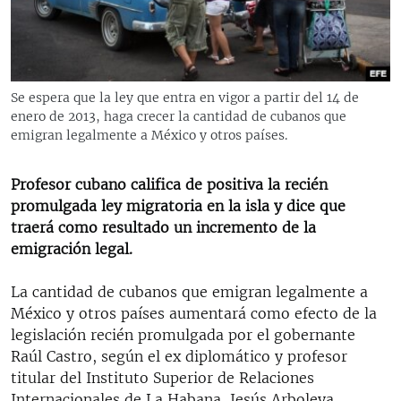
RADIO MARTÍ
ESPECIALES
MULTIMEDIA
ESPECIALES
Se espera que la ley que entra en vigor a partir del 14 de
EDITORIALES
LA REALIDAD DE LA VIVIENDA EN CUBA
enero de 2013, haga crecer la cantidad de cubanos que
emigran legalmente a México y otros países.
SER VIEJO EN CUBA
SÍGUENOS
KENTU-CUBANO
Profesor cubano califica de positiva la recién
promulgada ley migratoria en la isla y dice que
LOS SANTOS DE HIALEAH
traerá como resultado un incremento de la
DESINFORMACIÓN RUSA EN AMÉRICA LATINA
emigración legal.
LA INVASIÓN DE RUSIA A UCRANIA
La cantidad de cubanos que emigran legalmente a
México y otros países aumentará como efecto de la
legislación recién promulgada por el gobernante
Raúl Castro, según el ex diplomático y profesor
titular del Instituto Superior de Relaciones
Internacionales de La Habana, Jesús Arboleya.