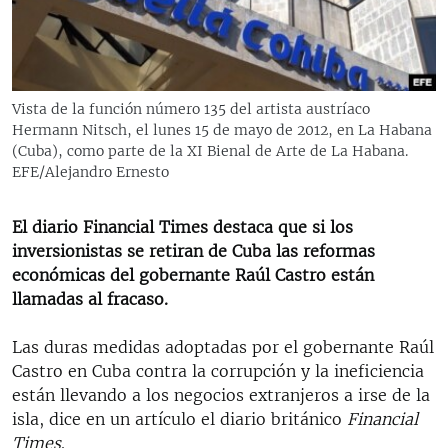
RADIO MARTÍ
ESPECIALES
MULTIMEDIA
ESPECIALES
Vista de la función número 135 del artista austríaco
EDITORIALES
LA REALIDAD DE LA VIVIENDA EN CUBA
Hermann Nitsch, el lunes 15 de mayo de 2012, en La Habana
(Cuba), como parte de la XI Bienal de Arte de La Habana.
SER VIEJO EN CUBA
EFE/Alejandro Ernesto
SÍGUENOS
KENTU-CUBANO
El diario Financial Times destaca que si los
LOS SANTOS DE HIALEAH
inversionistas se retiran de Cuba las reformas
DESINFORMACIÓN RUSA EN AMÉRICA LATINA
económicas del gobernante Raúl Castro están
llamadas al fracaso.
LA INVASIÓN DE RUSIA A UCRANIA
Las duras medidas adoptadas por el gobernante Raúl
Castro en Cuba contra la corrupción y la ineficiencia
están llevando a los negocios extranjeros a irse de la
isla, dice en un artículo el diario británico
Financial
Times
.