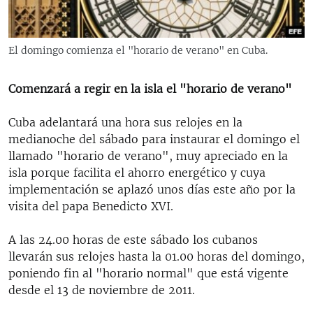
RADIO MARTÍ
ESPECIALES
El domingo comienza el "horario de verano" en Cuba.
MULTIMEDIA
ESPECIALES
EDITORIALES
Comenzará a regir en la isla el "horario de verano"
LA REALIDAD DE LA VIVIENDA EN CUBA
SER VIEJO EN CUBA
Cuba adelantará una hora sus relojes en la
SÍGUENOS
medianoche del sábado para instaurar el domingo el
KENTU-CUBANO
llamado "horario de verano", muy apreciado en la
LOS SANTOS DE HIALEAH
isla porque facilita el ahorro energético y cuya
implementación se aplazó unos días este año por la
DESINFORMACIÓN RUSA EN AMÉRICA LATINA
visita del papa Benedicto XVI.
LA INVASIÓN DE RUSIA A UCRANIA
A las 24.00 horas de este sábado los cubanos
llevarán sus relojes hasta la 01.00 horas del domingo,
poniendo fin al "horario normal" que está vigente
desde el 13 de noviembre de 2011.