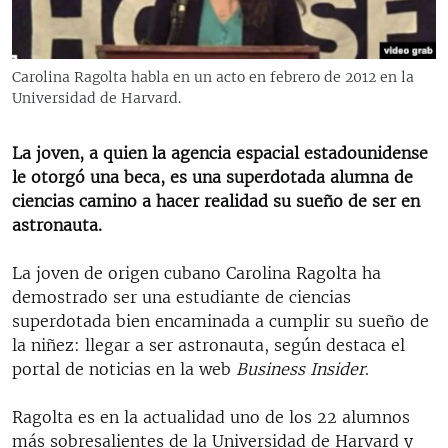
RADIO MARTÍ
ESPECIALES
Carolina Ragolta habla en un acto en febrero de 2012 en la
MULTIMEDIA
ESPECIALES
Universidad de Harvard.
EDITORIALES
LA REALIDAD DE LA VIVIENDA EN CUBA
La joven, a quien la agencia espacial estadounidense
SER VIEJO EN CUBA
le otorgó una beca, es una superdotada alumna de
SÍGUENOS
KENTU-CUBANO
ciencias camino a hacer realidad su sueño de ser en
astronauta.
LOS SANTOS DE HIALEAH
DESINFORMACIÓN RUSA EN AMÉRICA LATINA
La joven de origen cubano Carolina Ragolta ha
demostrado ser una estudiante de ciencias
LA INVASIÓN DE RUSIA A UCRANIA
superdotada bien encaminada a cumplir su sueño de
la niñez: llegar a ser astronauta, según destaca el
portal de noticias en la web
Business Insider
.
Ragolta es en la actualidad uno de los 22 alumnos
más sobresalientes de la Universidad de Harvard y