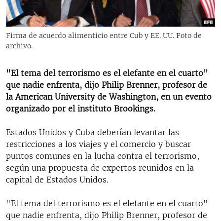
RADIO MARTÍ
ESPECIALES
Firma de acuerdo alimenticio entre Cub y EE. UU. Foto de
MULTIMEDIA
ESPECIALES
archivo.
EDITORIALES
LA REALIDAD DE LA VIVIENDA EN CUBA
"El tema del terrorismo es el elefante en el cuarto"
SER VIEJO EN CUBA
que nadie enfrenta, dijo Philip Brenner, profesor de
SÍGUENOS
la American University de Washington, en un evento
KENTU-CUBANO
organizado por el instituto Brookings.
LOS SANTOS DE HIALEAH
Estados Unidos y Cuba deberían levantar las
DESINFORMACIÓN RUSA EN AMÉRICA LATINA
restricciones a los viajes y el comercio y buscar
LA INVASIÓN DE RUSIA A UCRANIA
puntos comunes en la lucha contra el terrorismo,
según una propuesta de expertos reunidos en la
capital de Estados Unidos.
"El tema del terrorismo es el elefante en el cuarto"
que nadie enfrenta, dijo Philip Brenner, profesor de