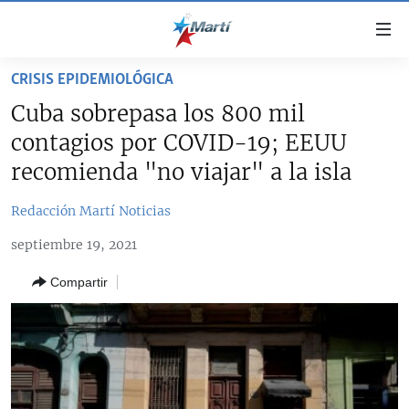
Enlaces
de
accesibilidad
CRISIS EPIDEMIOLÓGICA
TITULARES
Ir
Cuba sobrepasa los 800 mil
al
CUBA
contagios por COVID-19; EEUU
contenido
ESTADOS UNIDOS
principal
CUBA
recomienda "no viajar" a la isla
Ir
AMÉRICA LATINA
DERECHOS HUMANOS
ESTADOS UNIDOS
a
Redacción Martí Noticias
INMIGRACIÓN
la
#11JCUBA, 5 AÑOS DESPUÉS
AMÉRICA 250
septiembre 19, 2021
navegación
MUNDO
INFORME DEL DEPARTAMENTO DE ESTADO DE EEUU
principal
SOBRE CUBA
Compartir
DEPORTES
Ir
a
ARTE Y ENTRETENIMIENTO
la
OPINIÓN GRÁFICA
búsqueda
AUDIOVISUALES MARTÍ