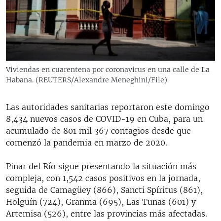
RADIO MARTÍ
ESPECIALES
MULTIMEDIA
ESPECIALES
EDITORIALES
LA REALIDAD DE LA VIVIENDA EN CUBA
Viviendas en cuarentena por coronavirus en una calle de La
Habana. (REUTERS/Alexandre Meneghini/File)
SER VIEJO EN CUBA
SÍGUENOS
KENTU-CUBANO
Las autoridades sanitarias reportaron este domingo
LOS SANTOS DE HIALEAH
8,434 nuevos casos de COVID-19 en Cuba, para un
acumulado de 801 mil 367 contagios desde que
DESINFORMACIÓN RUSA EN AMÉRICA LATINA
comenzó la pandemia en marzo de 2020.
LA INVASIÓN DE RUSIA A UCRANIA
Pinar del Río sigue presentando la situación más
compleja, con 1,542 casos positivos en la jornada,
seguida de Camagüey (866), Sancti Spíritus (861),
Holguín (724), Granma (695), Las Tunas (601) y
Artemisa (526), entre las provincias más afectadas.